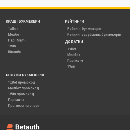
КРАЩІ БУКМЕКЕРИ
РЕЙТИНГИ
1хБет
Рейтинг букмекерів
Мелбет
Рейтинг зарубіжних букмекерів
Парі-Матч
ДОДАТКИ
1Win
1xBet
Вінлайн
Мелбет
Паріматч
1Win
БОНУСИ БУКМЕКЕРІВ
1xBet промокод
Мелбет промокод
1Win промокод
Паріматч
Прогнози на спорт