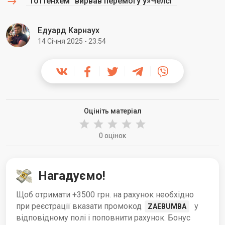
"Тоттенхем" вирвав перемогу у»Челсі"
Едуард Карнаух
14 Січня 2025 - 23:54
Оцініть матеріал
0 оцінок
Нагадуємо!
Щоб отримати +3500 грн. на рахунок необхідно
при реєстрації вказати промокод
у
ZAEBUMBA
відповідному полі і поповнити рахунок. Бонус