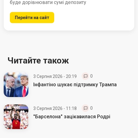
буде дорівнювати сумі депозиту
Перейти на сайт
Читайте також
0
3 Серпня 2026 - 20:19
Інфантіно шукає підтримку Трампа
0
3 Серпня 2026 - 11:18
"Барселона" зацікавилася Родрі