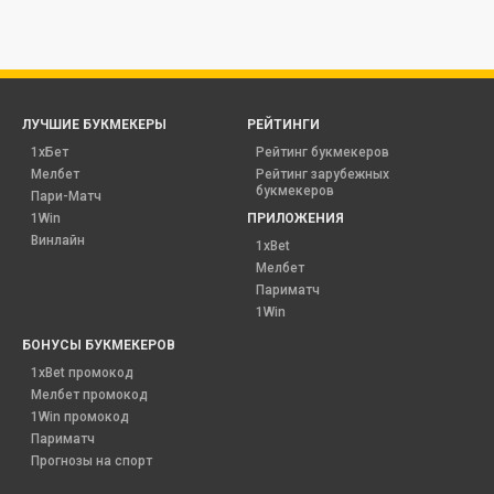
ЛУЧШИЕ БУКМЕКЕРЫ
РЕЙТИНГИ
1хБет
Рейтинг букмекеров
Мелбет
Рейтинг зарубежных
букмекеров
Пари-Матч
1Win
ПРИЛОЖЕНИЯ
Винлайн
1xBet
Мелбет
Париматч
1Win
БОНУСЫ БУКМЕКЕРОВ
1xBet промокод
Мелбет промокод
1Win промокод
Париматч
Прогнозы на спорт