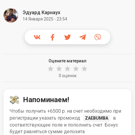
Эдуард Карнаух
14 Января 2025 - 23:54
Оцените материал
0 оценок
Напоминаем!
Чтобы получить +6500 р. на счет необходимо при
регистрации указать промокод
в
ZAEBUMBA
соответствующее поле и пополнить счет. Бонус
будет равняться сумме депозита