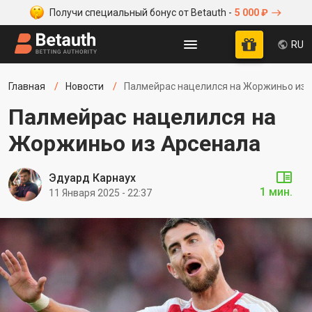
Получи специальный бонус от Betauth -
5 000 ₽
RU
Главная
Новости
Палмейрас нацелился на Жоржиньо из 
Палмейрас нацелился на
Жоржиньо из Арсенала
Эдуард Карнаух
1 мин.
11 Января 2025 - 22:37