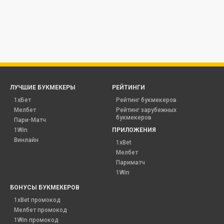
ЛУЧШИЕ БУКМЕКЕРЫ
РЕЙТИНГИ
1хБет
Рейтинг букмекеров
Мелбет
Рейтинг зарубежных
букмекеров
Пари-Матч
1Win
ПРИЛОЖЕНИЯ
Винлайн
1xBet
Мелбет
Париматч
1Win
БОНУСЫ БУКМЕКЕРОВ
1xBet промокод
Мелбет промокод
1Win промокод