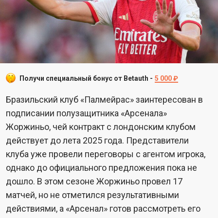
Получи специальный бонус от Betauth -
5 000 ₽
Бразильский клуб «Палмейрас» заинтересован в
подписании полузащитника «Арсенала»
Жоржиньо, чей контракт с лондонским клубом
действует до лета 2025 года. Представители
клуба уже провели переговоры с агентом игрока,
однако до официального предложения пока не
дошло. В этом сезоне Жоржиньо провел 17
матчей, но не отметился результативными
действиями, а «Арсенал» готов рассмотреть его