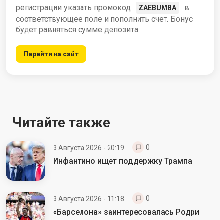
регистрации указать промокод
в
ZAEBUMBA
соответствующее поле и пополнить счет. Бонус
будет равняться сумме депозита
Перейти на сайт
Читайте также
0
3 Августа 2026 - 20:19
Инфантино ищет поддержку Трампа
0
3 Августа 2026 - 11:18
«Барселона» заинтересовалась Родри