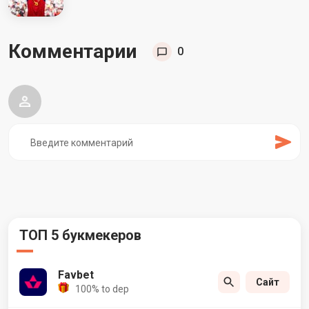
Комментарии
0
ТОП 5 букмекеров
Favbet
Сайт
100% to dep