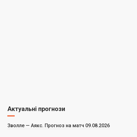
Актуальні прогнози
Зволле — Аякс. Прогноз на матч 09.08.2026