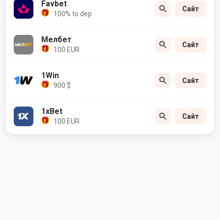
Favbet
Сайт
100% to dep
Мелбет
Сайт
100 EUR
1Win
Сайт
900 $
1xBet
Сайт
100 EUR