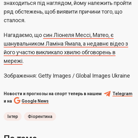
знаходиться під наглядом, йому належить пройти
ряд обстежень, щоб виявити причини того, що
сталося.
Нагадаємо, що
син Ліонеля Мессі, Матео, є
шанувальником Ламіна Ямала, а недавнє відео з
його участю викликало хвилю обговорень в
мережі
.
Зображення: Getty Images / Global Images Ukraine
Новости и прогнозы на спорт теперь в нашем
Telegram
и на
Google News
Інтер
Фіорентина