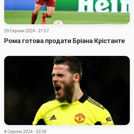
29 Серпня 2024 - 21:57
Рома готова продати Бріана Крістанте
8 Серпня 2024 - 23:50