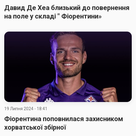
Давид Де Хеа близький до повернення
на поле у складі " Фіорентини»
19 Липня 2024 - 18:41
Фіорентина поповнилася захисником
хорватської збірної