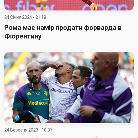
24 Січня 2024 - 21:18
Рома має намір продати форварда в
Фіорентину
24 Вересня 2023 - 18:37