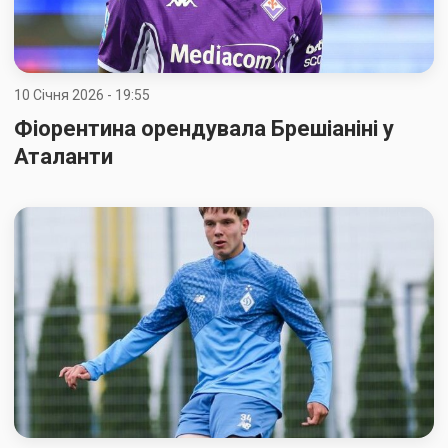
10 Січня 2026 - 19:55
Фіорентина орендувала Брешіаніні у
Аталанти