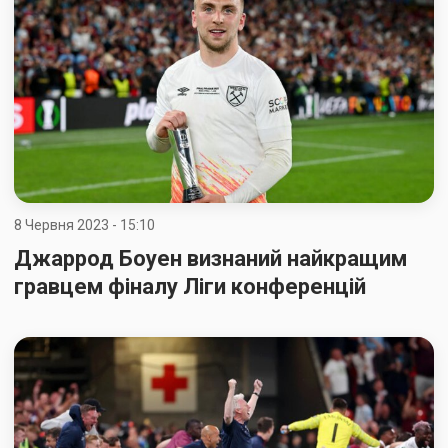
8 Червня 2023 - 15:10
Джаррод Боуен визнаний найкращим
гравцем фіналу Ліги конференцій