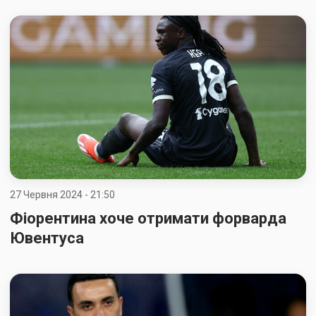
27 Червня 2024 - 21:50
Фіорентина хоче отримати форварда
Ювентуса