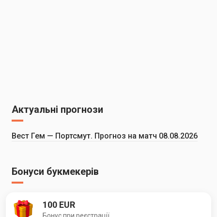
Актуальні прогнози
Вест Гем — Портсмут. Прогноз на матч 08.08.2026
Бонуси букмекерів
100 EUR
Бонус при реєстрації