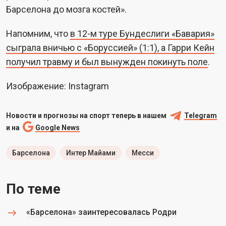
Барселона до мозга костей».
Напомним, что
в 12-м туре Бундеслиги «Бавария»
сыграла вничью с «Боруссией» (1:1), а Гарри Кейн
получил травму и был вынужден покинуть поле
.
Изображение: Instagram
Новости и прогнозы на спорт теперь в нашем
Telegram
и на
Google News
Барселона
Интер Майами
Месси
По теме
«Барселона» заинтересовалась Родри