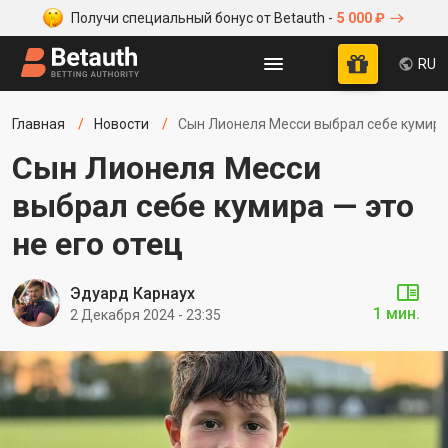
Получи специальный бонус от Betauth -
5 000 ₽
RU
Главная
Новости
Сын Лионеля Месси выбрал себе кумира 
Сын Лионеля Месси
выбрал себе кумира — это
не его отец
Эдуард Карнаух
1 мин.
2 Декабря 2024 - 23:35