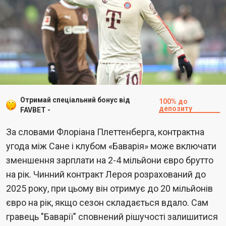
Отримай спеціальний бонус від
100% до
депозиту
FAVBET -
За словами Флоріана Плеттенберга, контрактна
угода між Сане і клубом «Баварія» може включати
зменшення зарплати на 2-4 мільйони євро брутто
на рік. Чинний контракт Лероя розрахований до
2025 року, при цьому він отримує до 20 мільйонів
євро на рік, якщо сезон складається вдало. Сам
гравець "Баварії" сповнений рішучості залишитися