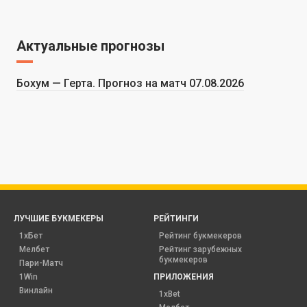
Актуальные прогнозы
Бохум — Герта. Прогноз на матч 07.08.2026
ЛУЧШИЕ БУКМЕКЕРЫ
РЕЙТИНГИ
1хБет
Рейтинг букмекеров
Мелбет
Рейтинг зарубежных
букмекеров
Пари-Матч
1Win
ПРИЛОЖЕНИЯ
Винлайн
1xBet