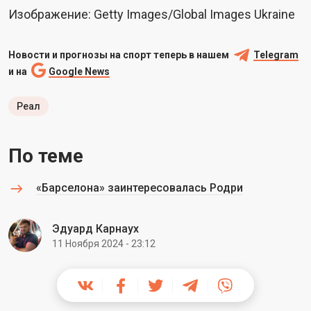
Изображение: Getty Images/Global Images Ukraine
Новости и прогнозы на спорт теперь в нашем
Telegram
и на
Google News
Реал
По теме
«Барселона» заинтересовалась Родри
Эдуард Карнаух
11 Ноября 2024 - 23:12