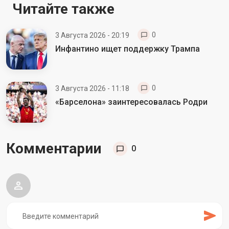
Читайте также
0
3 Августа 2026 - 20:19
Инфантино ищет поддержку Трампа
0
3 Августа 2026 - 11:18
«Барселона» заинтересовалась Родри
Комментарии
0