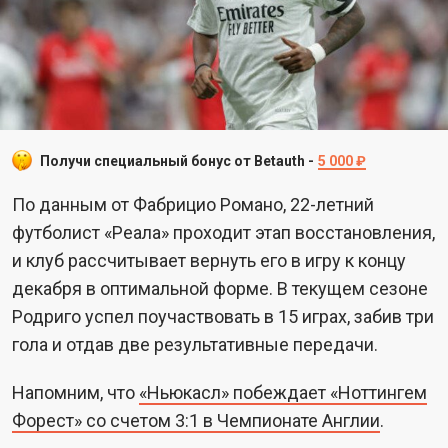
Получи специальный бонус от Betauth -
5 000 ₽
По данным от Фабрицио Романо, 22-летний
футболист «Реала» проходит этап восстановления,
и клуб рассчитывает вернуть его в игру к концу
декабря в оптимальной форме. В текущем сезоне
Родриго успел поучаствовать в 15 играх, забив три
гола и отдав две результативные передачи.
Напомним, что
«Ньюкасл» побеждает «Ноттингем
Форест» со счетом 3:1 в Чемпионате Англии
.