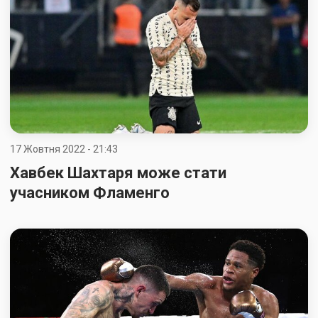
17 Жовтня 2022 - 21:43
Хавбек Шахтаря може стати
учасником Фламенго