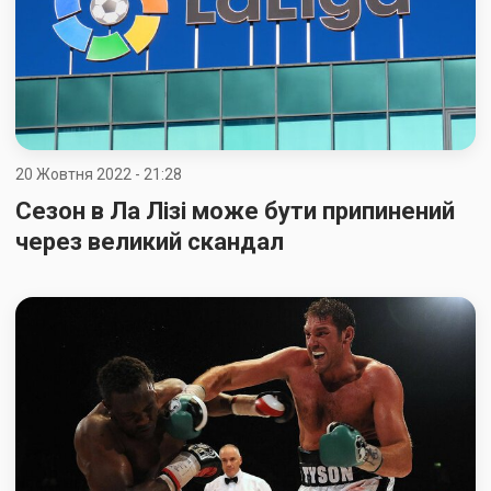
20 Жовтня 2022 - 21:28
Сезон в Ла Лізі може бути припинений
через великий скандал