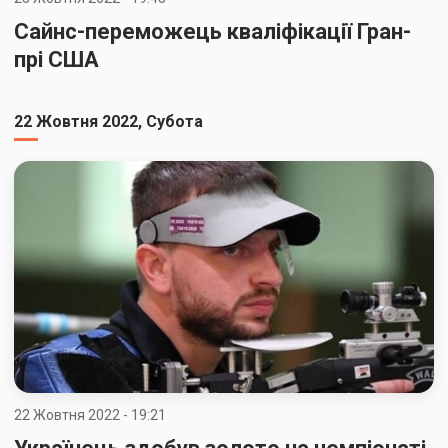
Сайнс-переможець кваліфікації Гран-
прі США
22 Жовтня 2022, Субота
22 Жовтня 2022 - 19:21