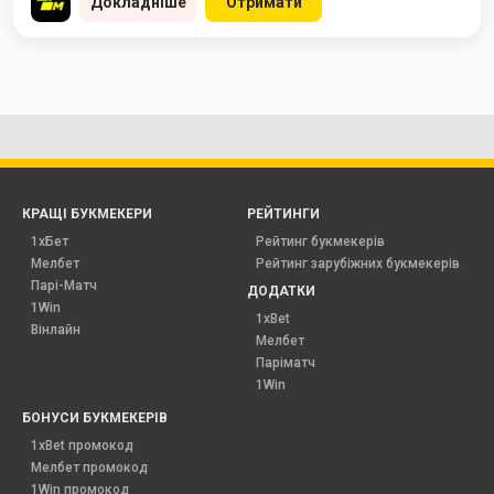
Докладніше
Отримати
КРАЩІ БУКМЕКЕРИ
РЕЙТИНГИ
1хБет
Рейтинг букмекерів
Мелбет
Рейтинг зарубіжних букмекерів
Парі-Матч
ДОДАТКИ
1Win
1xBet
Вінлайн
Мелбет
Паріматч
1Win
БОНУСИ БУКМЕКЕРІВ
1xBet промокод
Мелбет промокод
1Win промокод