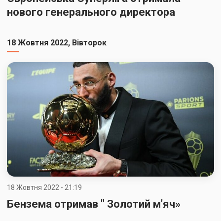
нового генерального директора
18 Жовтня 2022, Вівторок
18 Жовтня 2022 - 21:19
Бензема отримав " Золотий м'яч»