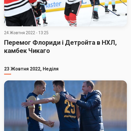
24 Жовтня 2022 - 13:25
Перемог Флориди і Детройта в НХЛ,
камбек Чикаго
23 Жовтня 2022, Неділя