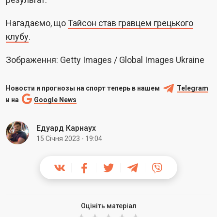
Нагадаємо, що
Тайсон став гравцем грецького
клубу
.
Зображення: Getty Images / Global Images Ukraine
Новости и прогнозы на спорт теперь в нашем
Telegram
и на
Google News
Едуард Карнаух
15 Січня 2023 - 19:04
Оцініть матеріал