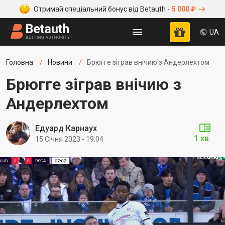
Отримай спеціальний бонус від Betauth -
5 000 ₽
UA
Головна
Новини
Брюгге зіграв внічию з Андерлехтом
Брюгге зіграв внічию з
Андерлехтом
Едуард Карнаух
1 хв.
15 Січня 2023 - 19:04