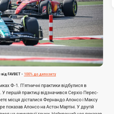
 від FAVBET -
100% до депозиту
ках Ф-1. П'ятничні практики відбулися в
і. У першій практиці відзначився Серхіо Перес-
третє місця дісталися Фернандо Алонсо і Максу
е показав Алонсо на Астон Мартіні. У другій
лися на симуляції гонки. Найкращий час показав