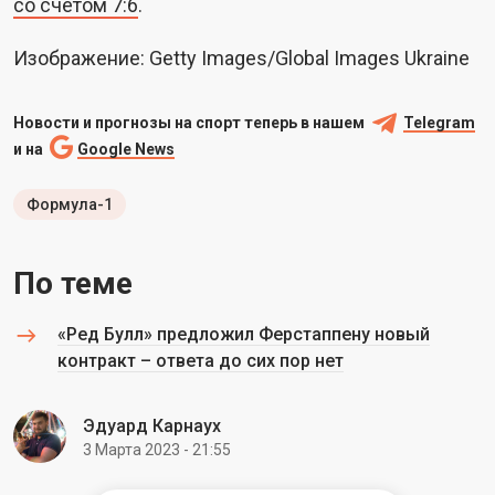
со счетом 7:6
.
Изображение: Getty Images/Global Images Ukraine
Новости и прогнозы на спорт теперь в нашем
Telegram
и на
Google News
Формула-1
По теме
«Ред Булл» предложил Ферстаппену новый
контракт – ответа до сих пор нет
Эдуард Карнаух
3 Марта 2023 - 21:55