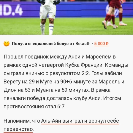
Получи специальный бонус от Betauth -
5 000 ₽
Прошел поединок между Анси и Марселем в
рамках одной четвертой Кубка Франции. Команды
сыграли вничью с результатом 2:2. Голы забили
Верету на 29 и Муге на 90+6 минуте за Марсель и
Дион на 53 и Муанга на 59 минутах. В рамка
пенальти победа досталась клубу Анси. Итогом
противостояния стал 6:7.
Напомним, что
Аль-Айн выиграл и вернул себе
первенство
.