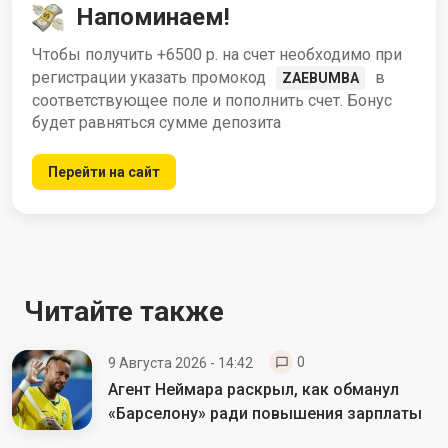
Напоминаем!
Чтобы получить +6500 р. на счет необходимо при
регистрации указать промокод
в
ZAEBUMBA
соответствующее поле и пополнить счет. Бонус
будет равняться сумме депозита
Перейти на сайт
Читайте также
0
9 Августа 2026 - 14:42
Агент Неймара раскрыл, как обманул
«Барселону» ради повышения зарплаты