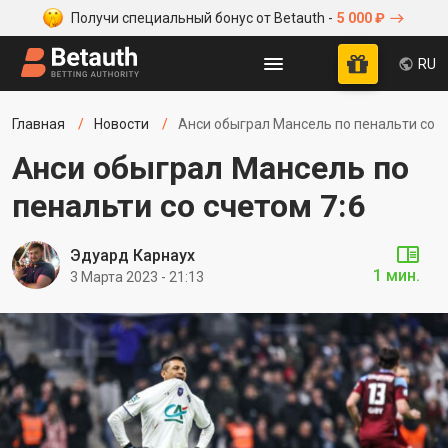
Получи специальный бонус от Betauth -
5 000 ₽
RU
Главная
Новости
Анси обыграл Мансель по пенальти со с
Анси обыграл Мансель по
пенальти со счетом 7:6
Эдуард Карнаух
1 мин.
3 Марта 2023 - 21:13