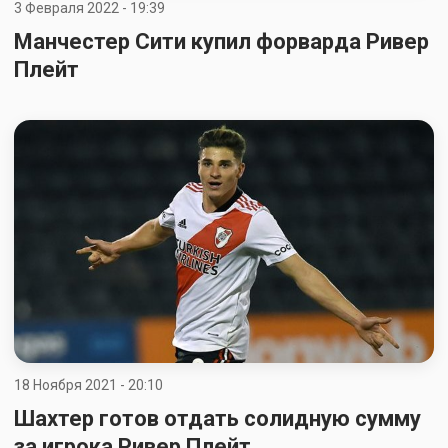
3 Февраля 2022 - 19:39
Манчестер Сити купил форварда Ривер
Плейт
18 Ноября 2021 - 20:10
Шахтер готов отдать солидную сумму
за игрока Ривер Плейт