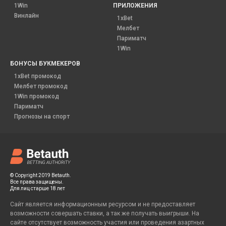
1Win
ПРИЛОЖЕНИЯ
Винлайн
1xBet
Мелбет
Париматч
1Win
БОНУСЫ БУКМЕКЕРОВ
1xBet промокод
Мелбет промокод
1Win промокод
Париматч
Прогнозы на спорт
© Copyright 2019 Betauth.
Все права защищены.
Для лиц старше 18 лет
Сайт является информационным ресурсом и не предоставляет
возможности совершать ставки, а так же получать выигрыши. На
сайте отсутствует возможность участия или проведения азартных