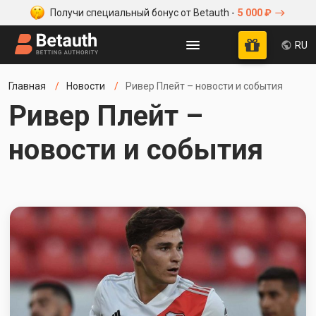
Получи специальный бонус от Betauth -
5 000 ₽
RU
Главная
Новости
Ривер Плейт – новости и события
Ривер Плейт –
новости и события