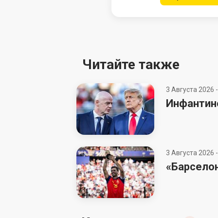
Читайте также
3 Августа 2026 -
Инфантин
3 Августа 2026 -
«Барселон