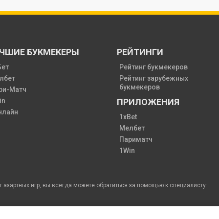
ЧШИЕ БУКМЕКЕРЫ
РЕЙТИНГИ
Бет
Рейтинг букмекеров
лбет
Рейтинг зарубежных
букмекеров
ри-Матч
in
ПРИЛОЖЕНИЯ
нлайн
1xBet
Мелбет
Париматч
1Win
т азартных игр, вы всегда можете обратиться за помощью к специалисту: