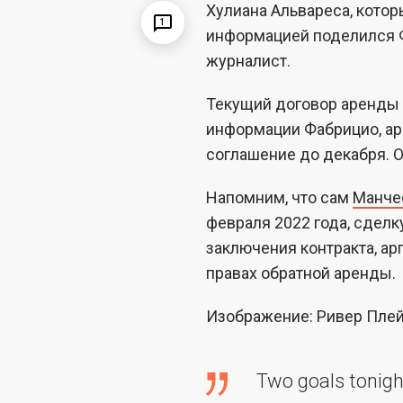
Хулиана Альвареса, кото
1
информацией поделился 
журналист.
Текущий договор аренды и
информации Фабрицио, ар
соглашение до декабря. 
Напомним, что сам
Манчес
февраля 2022 года, сделку
заключения контракта, а
правах обратной аренды.
Изображение: Ривер Пле
Two goals tonigh