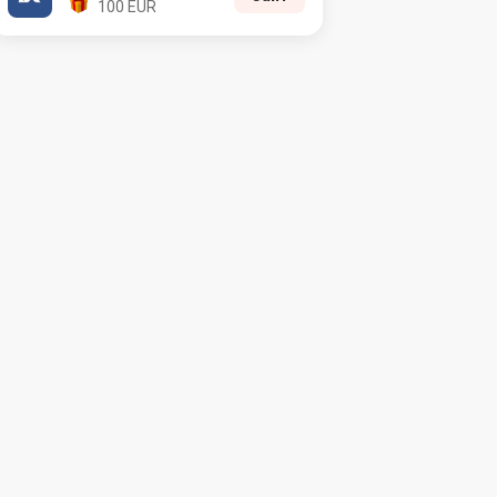
100 EUR