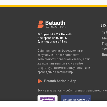
ЛУ
1х
© Copyright 2019 Betauth.
Все права защищены.
Ме
Для лиц старше 18 лет
Па
1W
Сайт является информационным
Ви
ресурсом и не предоставляет
возможности совершать ставки, а так
же получать выигрыши. На сайте
отсутствует возможность участия или
проведения азартных игр.
Betauth Android App
Если вы заметили у себя признаки зависимости о