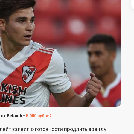
от Betauth -
5 000 рублей
лейт заявил о готовности продлить аренду