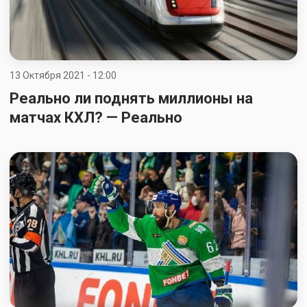
13 Октября 2021 - 12:00
Реально ли поднять миллионы на
матчах КХЛ? — Реально