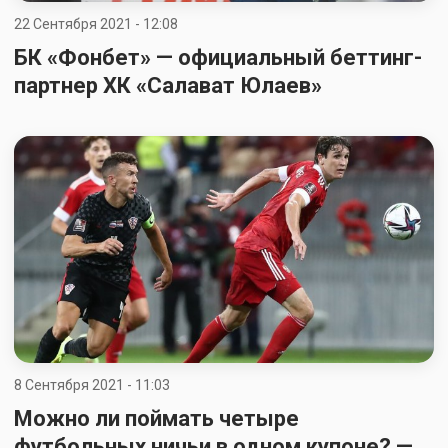
22 Сентября 2021 - 12:08
БК «Фонбет» — официальный беттинг-
партнер ХК «Салават Юлаев»
8 Сентября 2021 - 11:03
Можно ли поймать четыре
футбольных ничьи в одном купоне? —