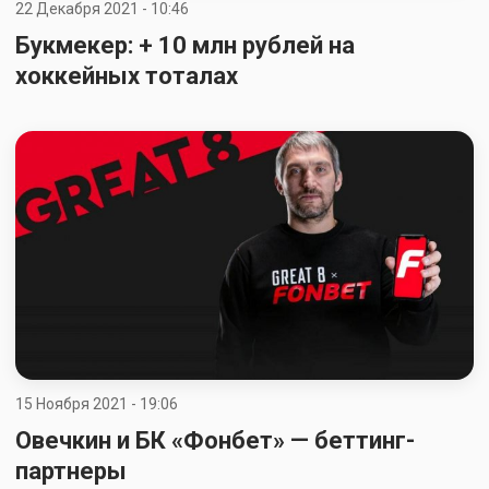
22 Декабря 2021 - 10:46
Букмекер: + 10 млн рублей на
хоккейных тоталах
15 Ноября 2021 - 19:06
Овечкин и БК «Фонбет» — беттинг-
партнеры