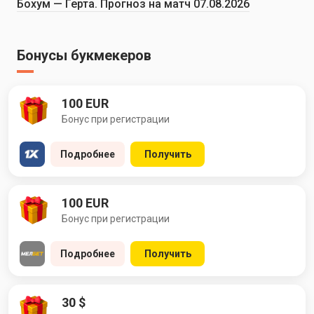
Бохум — Герта. Прогноз на матч 07.08.2026
Бонусы букмекеров
100 EUR
Бонус при регистрации
Подробнее
Получить
100 EUR
Бонус при регистрации
Подробнее
Получить
30 $