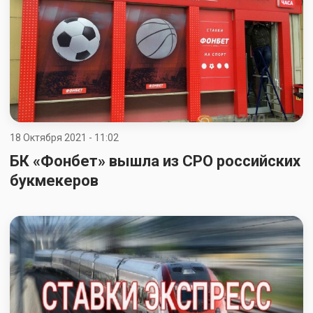
18 Октября 2021 - 11:02
БК «Фонбет» вышла из СРО российских
букмекеров