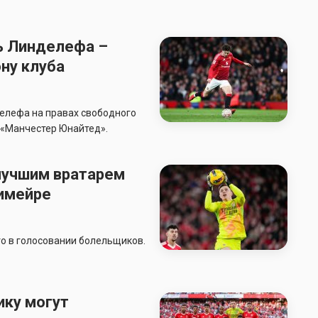
ь Линделефа –
ну клуба
елефа на правах свободного
 «Манчестер Юнайтед».
 лучшим вратарем
римейре
то в голосовании болельщиков.
ику могут