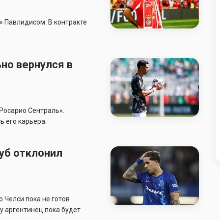
 Павлидисом. В контракте
но вернулся в
Росарио Сентраль».
ь его карьера.
луб отклонил
 Челси пока не готов
у аргентинец пока будет