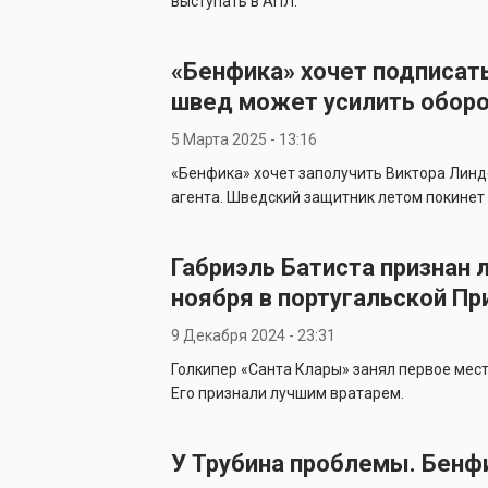
выступать в АПЛ.
«Бенфика» хочет подписат
швед может усилить оборо
5 Марта 2025 - 13:16
«Бенфика» хочет заполучить Виктора Линд
агента. Шведский защитник летом покинет
Габриэль Батиста признан
ноября в португальской П
9 Декабря 2024 - 23:31
Голкипер «Санта Клары» занял первое мес
Его признали лучшим вратарем.
У Трубина проблемы. Бенф