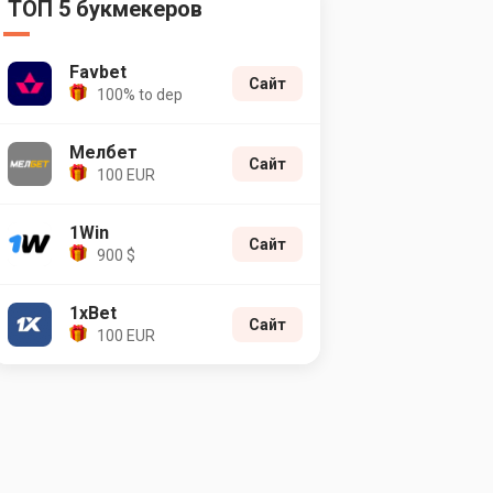
ТОП 5 букмекеров
Favbet
Сайт
100% to dep
Мелбет
Сайт
100 EUR
1Win
Сайт
900 $
1xBet
Сайт
100 EUR