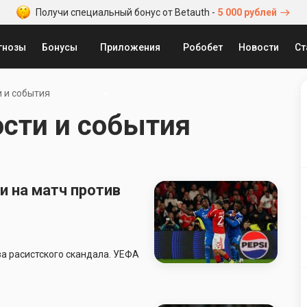
Получи специальный бонус от Betauth -
5 000 рублей
гнозы
Бонусы
Приложения
Робобет
Новости
Ст
1xBet
Мелбет
сп
 и события
Мелбет
1xBet
ости и события
Париматч
Париматч
Лига Ставок
1Win
1Win
и на матч против
Винлайн
за расистского скандала. УЕФА