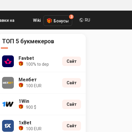
3
RU
авки на
Wiki
Бонусы
орт
ТОП 5 букмекеров
Favbet
Сайт
100% to dep
Мелбет
Сайт
100 EUR
1Win
Сайт
900 $
1xBet
Сайт
100 EUR