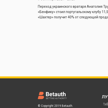
Переход украинского вратаря Анатолия Тр
«Бенфику» стоил португальскому клубу 11,
«Шахтер» получит 40% от следующей прода
ЛУ
1х
© Copyright 2019 Betauth.