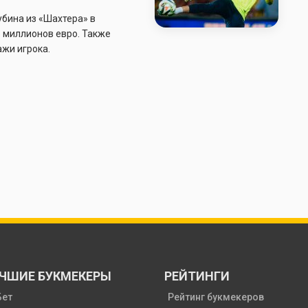
убина из «Шахтера» в
5 миллионов евро. Также
жи игрока.
ЧШИЕ БУКМЕКЕРЫ
РЕЙТИНГИ
Бет
Рейтинг букмекеров