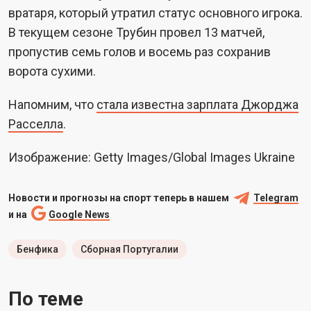
вратаря, который утратил статус основного игрока.
В текущем сезоне Трубин провел 13 матчей,
пропустив семь голов и восемь раз сохранив
ворота сухими.
Напомним, что
стала известна зарплата Джорджа
Расселла
.
Изображение: Getty Images/Global Images Ukraine
Новости и прогнозы на спорт теперь в нашем
Telegram
и на
Google News
Бенфика
Сборная Португалии
По теме