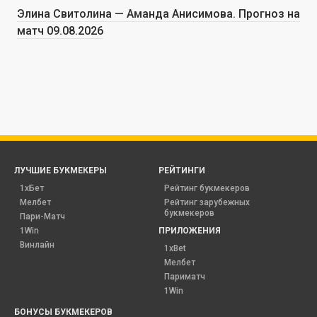
Элина Свитолина — Аманда Анисимова. Прогноз на
матч 09.08.2026
ЛУЧШИЕ БУКМЕКЕРЫ
РЕЙТИНГИ
1хБет
Рейтинг букмекеров
Мелбет
Рейтинг зарубежных
букмекеров
Пари-Матч
1Win
ПРИЛОЖЕНИЯ
Винлайн
1xBet
Мелбет
Париматч
1Win
БОНУСЫ БУКМЕКЕРОВ