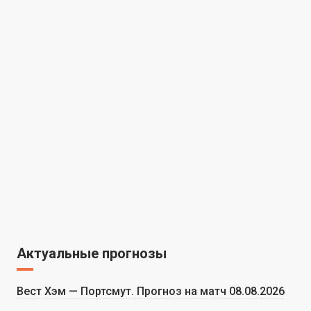
Актуальные прогнозы
Вест Хэм — Портсмут. Прогноз на матч 08.08.2026