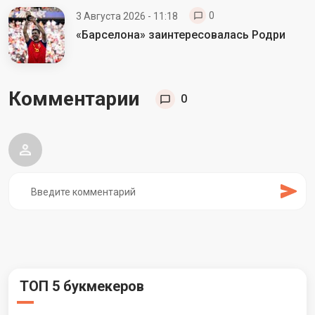
0
3 Августа 2026 - 11:18
«Барселона» заинтересовалась Родри
Комментарии
0
ТОП 5 букмекеров