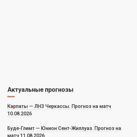
Актуальные прогнозы
Карпаты — ЛНЗ Черкассы. Прогноз на матч
10.08.2026
Буде-Глимт — Юнион Сент-Жиллуаз. Прогноз на
матч 11.08.2026