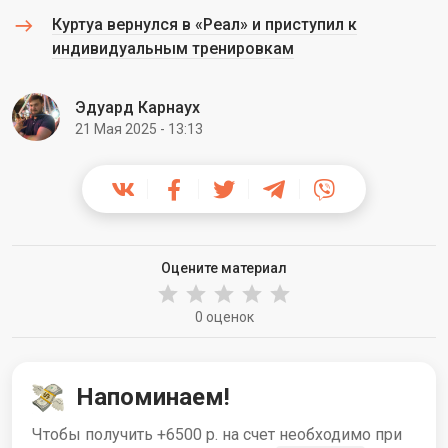
Куртуа вернулся в «Реал» и приступил к
индивидуальным тренировкам
Эдуард Карнаух
21 Мая 2025 - 13:13
Оцените материал
0 оценок
Напоминаем!
Чтобы получить +6500 р. на счет необходимо при