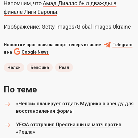
Напомним, что
Амад Диалло был дважды в
финале Лиги Европы
.
Изображение: Getty Images/Global Images Ukraine
Новости и прогнозы на спорт теперь в нашем
Telegram
и на
Google News
Челси
Бенфика
Реал
По теме
«Челси» планирует отдать Мудрика в аренду для
восстановления формы
УЕФА отстранил Престианни на матч против
«Реала»