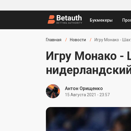
Букмекеры
Про
Топ Букмекеры
1xBet
Главная
Новости
Игру Монако - Шах
Мелбет
Игру Монако - 
Париматч
нидерландский
1Win
Букмекеры
Антон Орищенко
15 Августа 2021 - 23:57