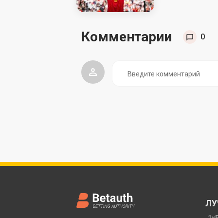
Комментарии
0
ЛУ
1х