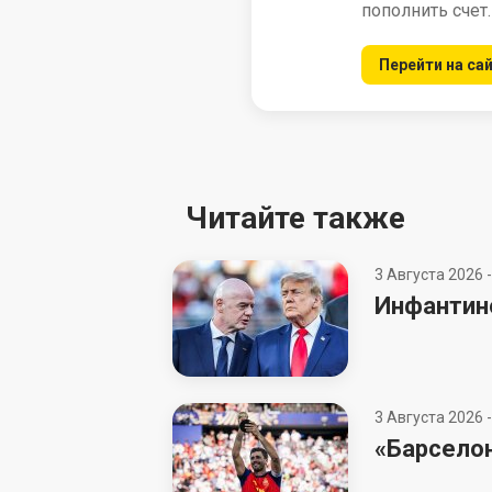
пополнить счет
Перейти на са
Читайте также
3 Августа 2026 -
Инфантин
3 Августа 2026 -
«Барселон