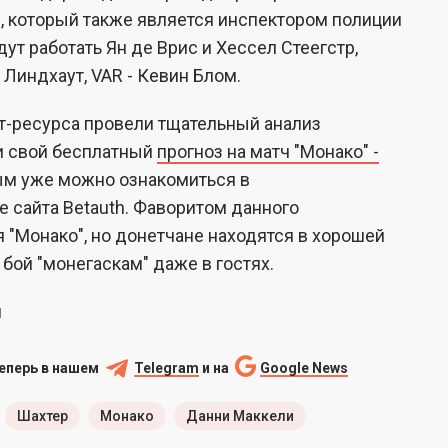
, который также является инспектором полиции
ут работать Ян де Врис и Хессел Стеегстр,
 Линдхаут, VAR - Кевин Блом.
т-ресурса провели тщательный анализ
и свой бесплатный
прогноз на матч "Монако" -
рым уже можно ознакомиться в
 сайта Betauth. Фаворитом данного
 "Монако", но донетчане находятся в хорошей
 бой "монегаскам" даже в гостях.
u
теперь в нашем
Telegram
и на
Google News
Шахтер
Монако
Данни Маккели