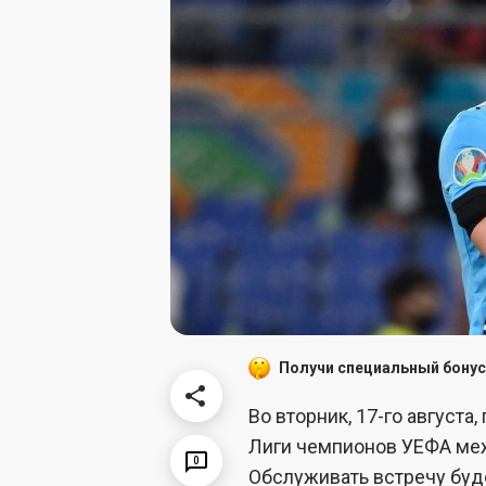
Получи специальный бонус 
Во вторник, 17-го август
Лиги чемпионов УЕФА меж
0
Обслуживать встречу буде