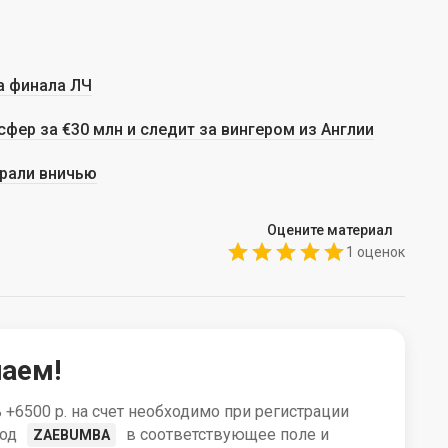
а финала ЛЧ
сфер за €30 млн и следит за вингером из Англии
рали вничью
Оцените материал
1 оценок
аем!
 +6500 р. на счет необходимо при регистрации
код
в соответствующее поле и
ZAEBUMBA