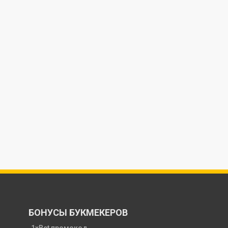
БОНУСЫ БУКМЕКЕРОВ
1xBet промокод