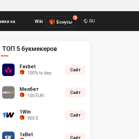
3
RU
авки на
Wiki
Бонусы
орт
ТОП 5 букмекеров
Favbet
Сайт
100% to dep
Мелбет
Сайт
100 EUR
1Win
Сайт
900 $
1xBet
Сайт