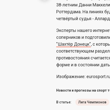
38-летним Данни Маккели
Роттердама. На линиях буд
четвёртый судья - Аллард
Эксперты нашего интерне
соперников и подготовил
"Шахтёр Донецк"
, с кото
соответствующем разделе
противостояния считается
форме и в состоянии дать
Изображение: eurosport.r
Новости и прогнозы на спорт 
В статье:
Лига Чемпионов