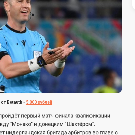
от Betauth -
5 000 рублей
а, пройдёт первый матч финала квалификации
ду "Монако" и донецким "Шахтёром".
т нидерландская бригада арбитров во главе с