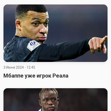
3 Июня 2024 - 12:45
Мбаппе уже игрок Реала