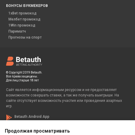
БОНУСЫ БУКМЕКЕРОВ
1xBet промокод
Мелбет промокод
1Win промокод
Париматч
Прогнозы на спорт
© Copyright 2019 Betauth.
Все права защищены.
Для лиц старше 18 лет
Сайт является информационным ресурсом и не предоставляет
возможности совершать ставки, а так же получать выигрыши. На
сайте отсутствует возможность участия или проведения азартных
игр.
Betauth Android App
Продолжая просматривать