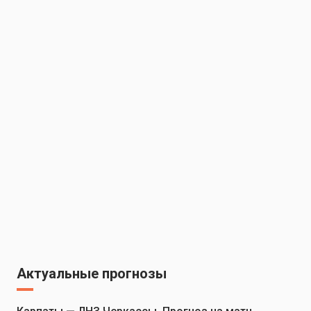
Актуальные прогнозы