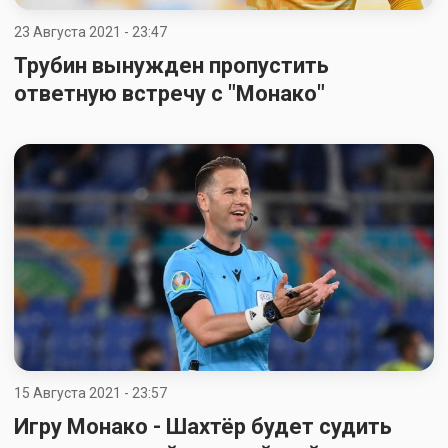
23 Августа 2021 - 23:47
Трубин вынужден пропустить
ответную встречу с "Монако"
15 Августа 2021 - 23:57
Игру Монако - Шахтёр будет судить