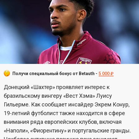
Получи специальный бонус от Betauth -
5 000 ₽
Донецкий «Шахтер» проявляет интерес к
бразильскому вингеру «Вест Хэма» Луису
Гильерме. Как сообщает инсайдер Экрем Конур,
19-летний футболист также находится в сфере
внимания ряда европейских клубов, включая
«Наполи», «Фиорентину» и португальские гранды.