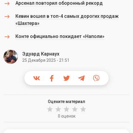
Арсенал повторил оборонный рекорд
Кевин вошел в топ-4 самых дорогих продаж
«Шахтера»
Конте официально покидает «Наполи»
Эдуард Карнаух
25 Декабря 2025 - 21:51
Оцените материал
0 оценок