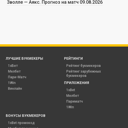
Зволле — Аякс. Прогноз на матч 09.08.2026
ЛУЧШИЕ БУКМЕКЕРЫ
РЕЙТИНГИ
1хБет
Рейтинг букмекеров
Мелбет
Рейтинг зарубежных
букмекеров
Пари-Матч
1Win
ПРИЛОЖЕНИЯ
Винлайн
1xBet
Мелбет
Париматч
1Win
БОНУСЫ БУКМЕКЕРОВ
1xBet промокод