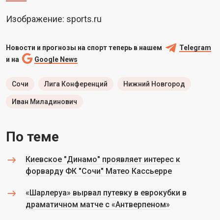
Изображение: sports.ru
Новости и прогнозы на спорт теперь в нашем
Telegram
и на
Google News
Сочи
Лига Конференций
Нижний Новгород
Иван Миладинович
По теме
Киевское "Динамо" проявляет интерес к
форварду ФК "Сочи" Матео Кассьерре
«Шарлеруа» вырвал путевку в еврокубки в
драматичном матче с «Антверпеном»