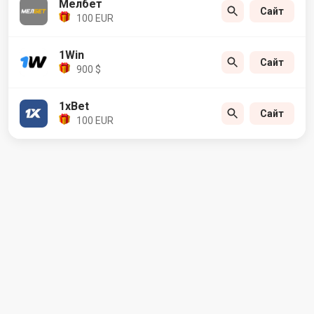
Мелбет
Сайт
100 EUR
1Win
Сайт
900 $
1xBet
Сайт
100 EUR