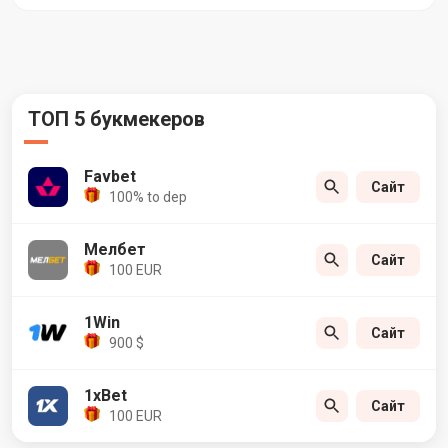
ТОП 5 букмекеров
Favbet
Сайт
100% to dep
Мелбет
Сайт
100 EUR
1Win
Сайт
900 $
1xBet
Сайт
100 EUR