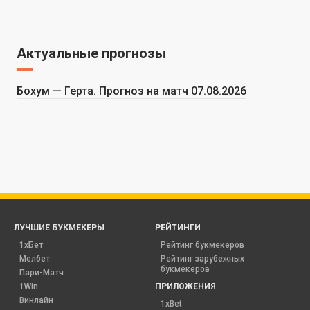
Актуальные прогнозы
Бохум — Герта. Прогноз на матч 07.08.2026
ЛУЧШИЕ БУКМЕКЕРЫ
РЕЙТИНГИ
1хБет
Рейтинг букмекеров
Мелбет
Рейтинг зарубежных
букмекеров
Пари-Матч
1Win
ПРИЛОЖЕНИЯ
Винлайн
1xBet