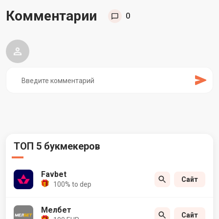
Комментарии
0
ТОП 5 букмекеров
Favbet
Сайт
100% to dep
Мелбет
Сайт