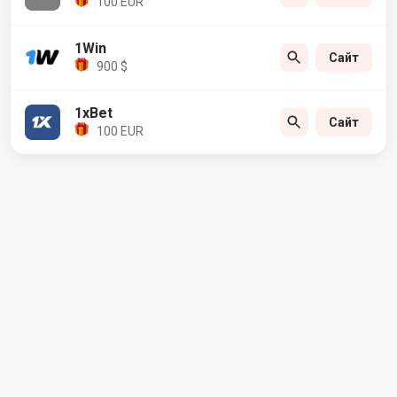
100 EUR
1Win
Сайт
900 $
1xBet
Сайт
100 EUR