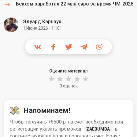
Бекхэм заработал 22 млн евро за время ЧМ-2026
Эдуард Карнаух
1 Июня 2026 - 11:01
Оцените материал
0 оценок
Напоминаем!
Чтобы получить +6500 р. на счет необходимо при
регистрации указать промокод
в
ZAEBUMBA
соответствующее поле и пополнить счет. Бонус