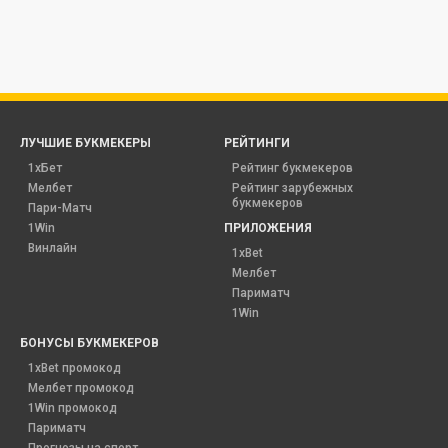
ЛУЧШИЕ БУКМЕКЕРЫ
РЕЙТИНГИ
1хБет
Рейтинг букмекеров
Мелбет
Рейтинг зарубежных
букмекеров
Пари-Матч
1Win
ПРИЛОЖЕНИЯ
Винлайн
1xBet
Мелбет
Париматч
1Win
БОНУСЫ БУКМЕКЕРОВ
1xBet промокод
Мелбет промокод
1Win промокод
Париматч
Прогнозы на спорт