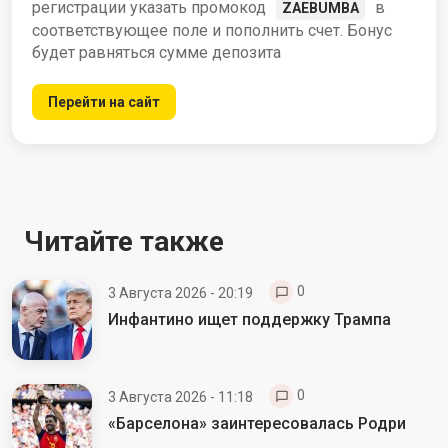
регистрации указать промокод
в
ZAEBUMBA
соответствующее поле и пополнить счет. Бонус
будет равняться сумме депозита
Перейти на сайт
Читайте также
0
3 Августа 2026 - 20:19
Инфантино ищет поддержку Трампа
0
3 Августа 2026 - 11:18
«Барселона» заинтересовалась Родри