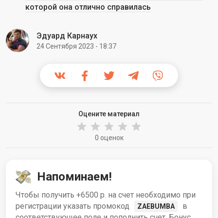
которой она отлично справилась
Эдуард Карнаух
24 Сентября 2023 - 18:37
Оцените материал
0 оценок
Напоминаем!
Чтобы получить +6500 р. на счет необходимо при
регистрации указать промокод
в
ZAEBUMBA
соответствующее поле и пополнить счет. Бонус