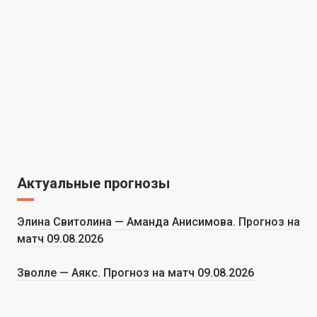
Актуальные прогнозы
Элина Свитолина — Аманда Анисимова. Прогноз на
матч 09.08.2026
Зволле — Аякс. Прогноз на матч 09.08.2026