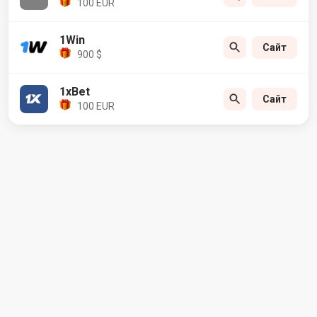
100 EUR
1Win
Сайт
900 $
1xBet
Сайт
100 EUR