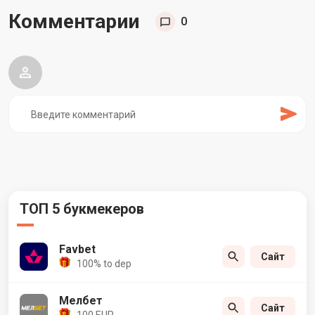
Комментарии
0
ТОП 5 букмекеров
Favbet
Сайт
100% to dep
Мелбет
Сайт