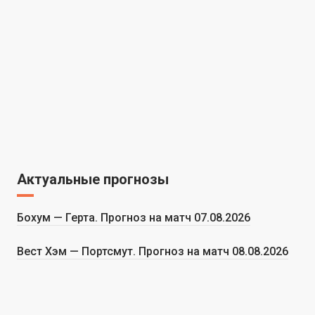
Актуальные прогнозы
Бохум — Герта. Прогноз на матч 07.08.2026
Вест Хэм — Портсмут. Прогноз на матч 08.08.2026