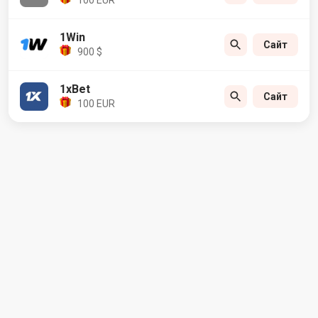
100 EUR
1Win
Сайт
900 $
1xBet
Сайт
100 EUR