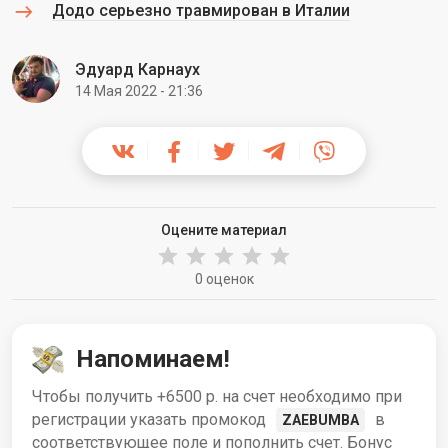
Додо серьезно травмирован в Италии
Эдуард Карнаух
14 Мая 2022 - 21:36
Оцените материал
0 оценок
Напоминаем!
Чтобы получить +6500 р. на счет необходимо при
регистрации указать промокод
в
ZAEBUMBA
соответствующее поле и пополнить счет. Бонус