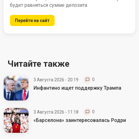
будет равняться сумме депозита
Перейти на сайт
Читайте также
0
3 Августа 2026 - 20:19
Инфантино ищет поддержку Трампа
0
3 Августа 2026 - 11:18
«Барселона» заинтересовалась Родри