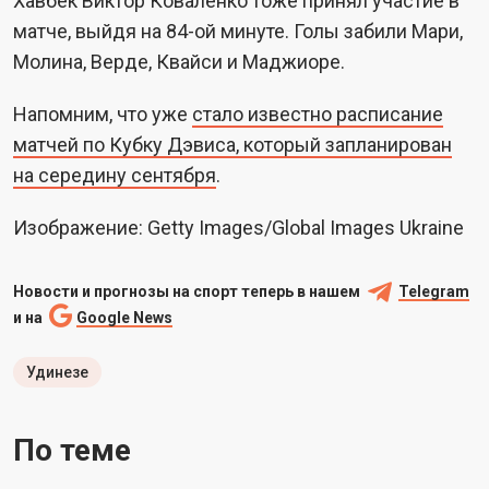
Хавбек Виктор Коваленко тоже принял участие в
матче, выйдя на 84-ой минуте. Голы забили Мари,
Молина, Верде, Квайси и Маджиоре.
Напомним, что уже
стало известно расписание
матчей по Кубку Дэвиса, который запланирован
на середину сентября
.
Изображение: Getty Images/Global Images Ukraine
Новости и прогнозы на спорт теперь в нашем
Telegram
и на
Google News
Удинезе
По теме