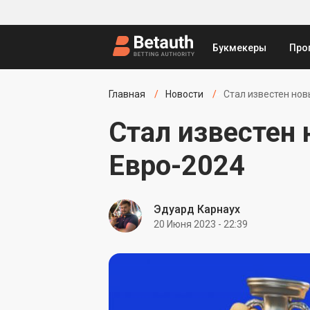
Букмекеры
Про
Топ Букмекеры
1xBet
Главная
Новости
Стал известен нов
Мелбет
Стал известен
Париматч
Евро-2024
1Win
Букмекеры
Эдуард Карнаух
20 Июня 2023 - 22:39