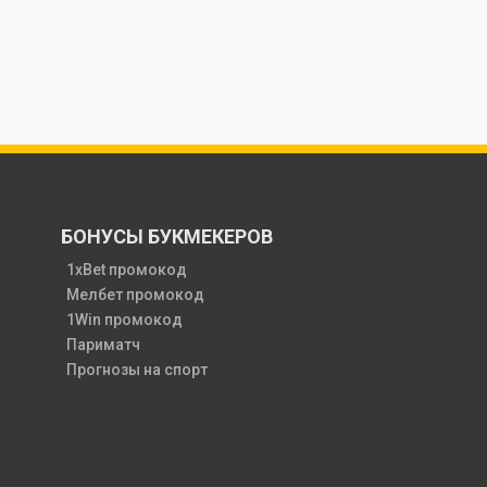
БОНУСЫ БУКМЕКЕРОВ
1xBet промокод
Мелбет промокод
1Win промокод
Париматч
Прогнозы на спорт