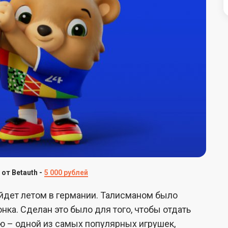
от Betauth -
5 000 рублей
йдет летом в германии. Талисманом было
ка. Сделан это было для того, чтобы отдать
 – одной из самых популярных игрушек,