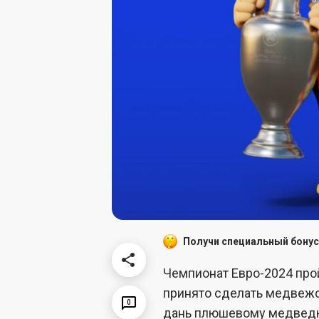
Получи специальный бонус 
Чемпионат Евро-2024 про
принято сделать медвежон
0
дань плюшевому медведю