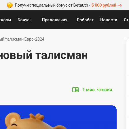
Получи специальный бонус от Betauth -
5 000 рублей
гнозы
Бонусы
Приложения
Робобет
Новости
Ст
1xBet
Мелбет
сп
ый талисман Евро-2024
Мелбет
1xBet
 новый талисман
Париматч
Париматч
Лига Ставок
1Win
1Win
Винлайн
1 мин. чтения