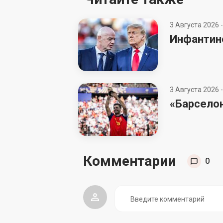
3 Августа 2026 -
Инфантин
3 Августа 2026 -
«Барселон
Комментарии
0