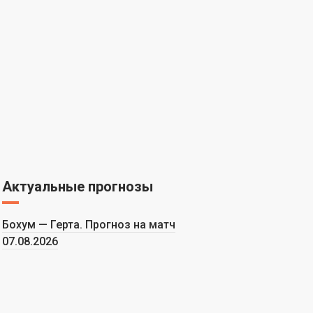
Актуальные прогнозы
Бохум — Герта. Прогноз на матч
07.08.2026