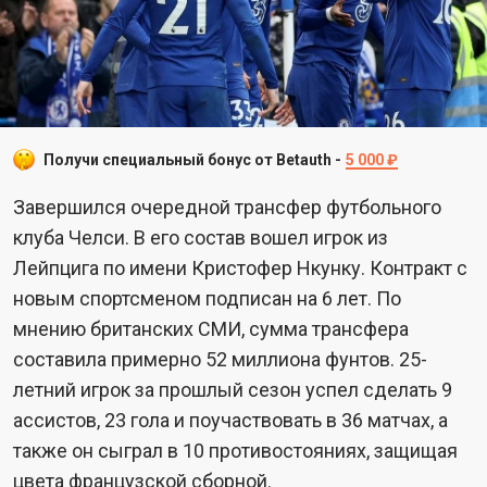
Получи специальный бонус от Betauth -
5 000 ₽
Завершился очередной трансфер футбольного
клуба Челси. В его состав вошел игрок из
Лейпцига по имени Кристофер Нкунку. Контракт с
новым спортсменом подписан на 6 лет. По
мнению британских СМИ, сумма трансфера
составила примерно 52 миллиона фунтов. 25-
летний игрок за прошлый сезон успел сделать 9
ассистов, 23 гола и поучаствовать в 36 матчах, а
также он сыграл в 10 противостояниях, защищая
цвета французской сборной.