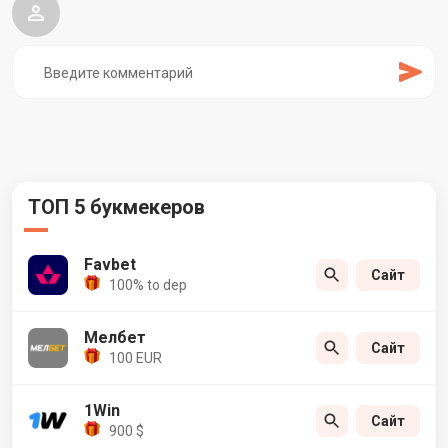
ТОП 5 букмекеров
Favbet
Сайт
100% to dep
Мелбет
Сайт
100 EUR
1Win
Сайт
900 $