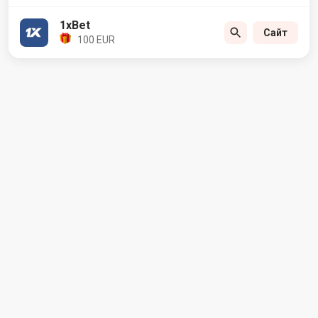
1xBet
Сайт
100 EUR