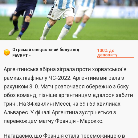
Отримай спеціальний бонус від
100% до
депозиту
FAVBET -
Аргентинська збірна зіграла проти хорватської в
рамках півфіналу ЧС-2022. Аргентина виграла з
рахунком 3: 0. Матч розпочався обережно з боку
обох команд, пізніше аргентинцям вдалося забити
тричі. На 34 хвилині Мессі, на 39 і 69 хвилинах
Альварес. У фіналі Аргентина зустрінеться з
переможцем матчу Франція - Марокко.
Нагадаємо, що
Франція стала переможницею в