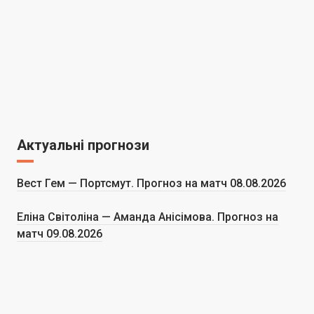
Актуальні прогнози
Вест Гем — Портсмут. Прогноз на матч 08.08.2026
Еліна Світоліна — Аманда Анісімова. Прогноз на
матч 09.08.2026