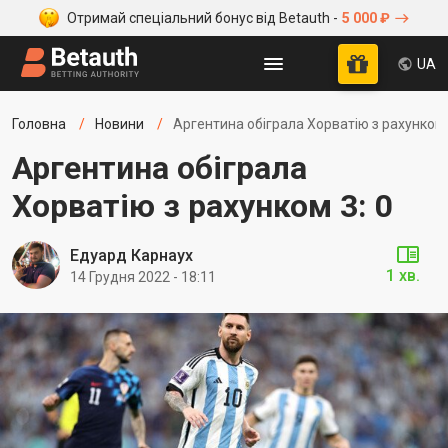
Отримай спеціальний бонус від Betauth -
5 000 ₽
UA
Головна
Новини
Аргентина обіграла Хорватію з рахунком 
Аргентина обіграла
Хорватію з рахунком 3: 0
Едуард Карнаух
1 хв.
14 Грудня 2022 - 18:11