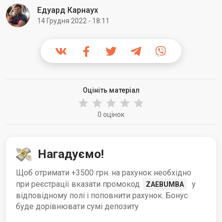
Едуард Карнаух
14 Грудня 2022 - 18:11
Оцініть матеріал
0 оцінок
Нагадуємо!
Щоб отримати +3500 грн. на рахунок необхідно
при реєстрації вказати промокод
у
ZAEBUMBA
відповідному полі і поповнити рахунок. Бонус
буде дорівнювати сумі депозиту