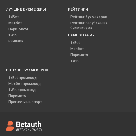
ЛУЧШИЕ БУКМЕКЕРЫ
РЕЙТИНГИ
1хБет
Рейтинг букмекеров
Мелбет
Рейтинг зарубежных
букмекеров
Пари-Матч
1Win
ПРИЛОЖЕНИЯ
Винлайн
1xBet
Мелбет
Париматч
1Win
БОНУСЫ БУКМЕКЕРОВ
1xBet промокод
Мелбет промокод
1Win промокод
Париматч
Прогнозы на спорт