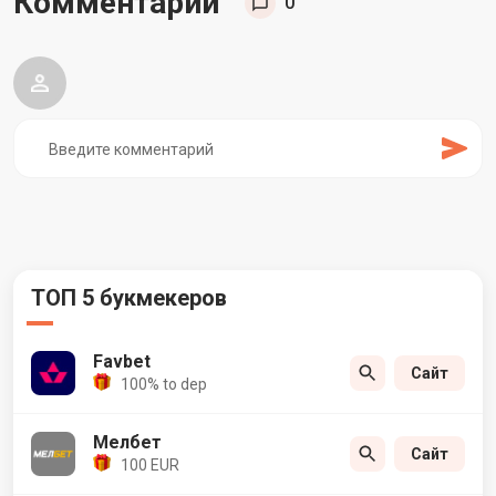
Комментарии
0
ТОП 5 букмекеров
Favbet
Сайт
100% to dep
Мелбет
Сайт
100 EUR