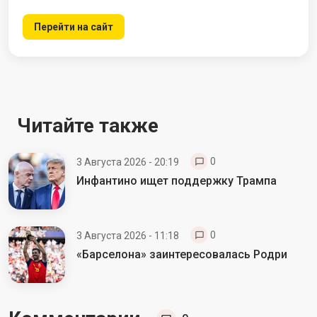
Перейти на сайт
Читайте также
0
3 Августа 2026 - 20:19
Инфантино ищет поддержку Трампа
0
3 Августа 2026 - 11:18
«Барселона» заинтересовалась Родри