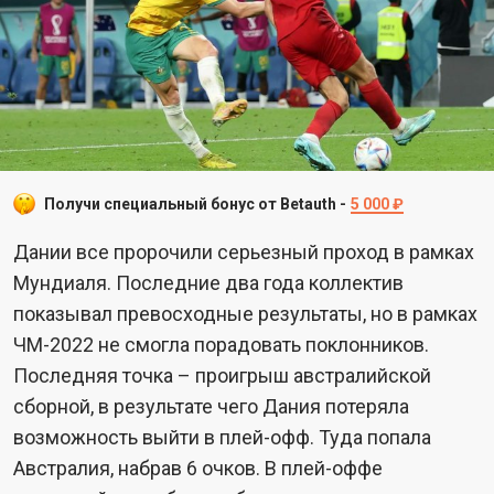
Получи специальный бонус от Betauth -
5 000 ₽
Дании все пророчили серьезный проход в рамках
Мундиаля. Последние два года коллектив
показывал превосходные результаты, но в рамках
ЧМ-2022 не смогла порадовать поклонников.
Последняя точка – проигрыш австралийской
сборной, в результате чего Дания потеряла
возможность выйти в плей-офф. Туда попала
Австралия, набрав 6 очков. В плей-оффе