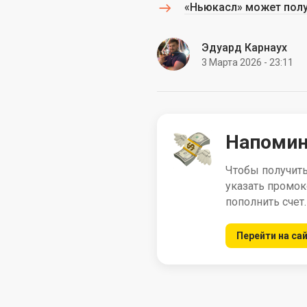
«Ньюкасл» может полу
Эдуард Карнаух
3 Марта 2026 - 23:11
Напомин
Чтобы получить
указать промо
пополнить счет
Перейти на са