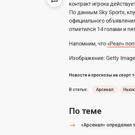
контракт игрока действует
По данным Sky Sports, кл
официального объявления
отметился 14 голами и п
Напомним, что
«Реал» поп
Изображение: Getty Image
Новости и прогнозы на спорт 
В статье:
Арсенал
Ньюк
По теме
«Арсенал» определил 