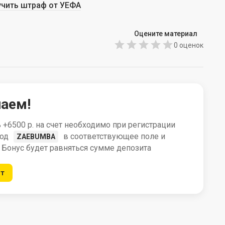
чить штраф от УЕФА
Оцените материал
0 оценок
аем!
 +6500 р. на счет необходимо при регистрации
код
в соответствующее поле и
ZAEBUMBA
. Бонус будет равняться сумме депозита
йт