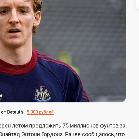
от Betauth -
5 000 рублей
рен летом предложить 75 миллионов фунтов за
найтед Энтони Гордона. Ранее сообщалось, что