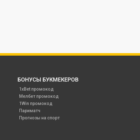
БОНУСЫ БУКМЕКЕРОВ
1xBet промокод
Мелбет промокод
1Win промокод
Париматч
Прогнозы на спорт