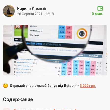
Кирило Самохін
5 мин.
28 Серпня 2021 - 12:18
Отримай спеціальний бонус від Betauth -
3 000 грн.