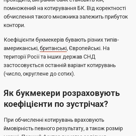
помножений на котирування БК. Від коректності
обчислення такого множника залежить прибуток
контори.
Коефіцієнти букмекерів бувають різних типів-
американські,
британські
, Європейські. На
території Росії та інших держав СНД
застосовується останній варіант котирувань
(число, округлене до сотих).
Як букмекери розраховують
коефіцієнти по зустрічах?
При обчисленні котирувань враховують
ймовірність певного результату, а також розмір