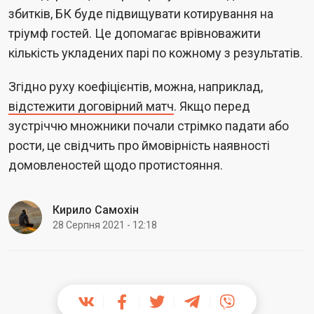
збитків, БК буде підвищувати котирування на
тріумф гостей. Це допомагає врівноважити
кількість укладених парі по кожному з результатів.
Згідно руху коефіцієнтів, можна, наприклад,
відстежити договірний матч
. Якщо перед
зустріччю множники почали стрімко падати або
рости, це свідчить про ймовірність наявності
домовленостей щодо протистояння.
Кирило Самохін
28 Серпня 2021 - 12:18