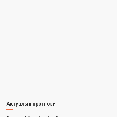
Актуальні прогнози