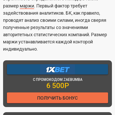
размер
маржи
. Первый фактор требует
задействования аналитиков. БК, как правило,
проводят анализ своими силами, иногда сверяя
полученные результаты со значениями
авторитетных статистических компаний. Размер
маржи устанавливается каждой конторой
индивидуально.
С ПРОМОКОДОМ ZAEBUMBA
6 500Р
ПОЛУЧИТЬ БОНУС