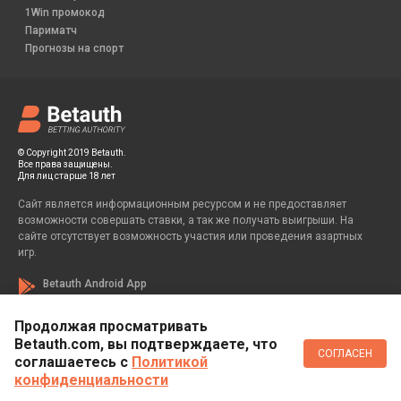
1Win промокод
Париматч
Прогнозы на спорт
© Copyright 2019 Betauth.
Все права защищены.
Для лиц старше 18 лет
Сайт является информационным ресурсом и не предоставляет
возможности совершать ставки, а так же получать выигрыши. На
сайте отсутствует возможность участия или проведения азартных
игр.
Betauth Android App
Продолжая просматривать
Betauth.com, вы подтверждаете, что
Если вы заметили у себя признаки зависимости от азартных игр, вы
СОГЛАСЕН
всегда можете обратиться за помощью к специалисту:
соглашаетесь c
Политикой
конфиденциальности