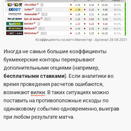
Коэффициенты на матч Манчестер - Арсенал 28.08.2021
Иногда не самые большие коэффициенты
букмекерские конторы перекрывают
дополнительными опциями (например,
бесплатными ставками
). Если аналитики во
время проведения расчетов ошибаются,
возникают
вилки
. В таких ситуациях можно
поставить на противоположные исходы по
одинаковому событию одновременно, выиграв
при любом результате матча.