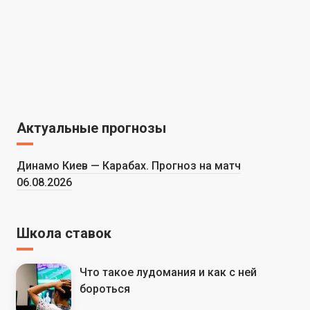
Актуальные прогнозы
Динамо Киев — Карабах. Прогноз на матч
06.08.2026
Школа ставок
Что такое лудомания и как с ней
бороться