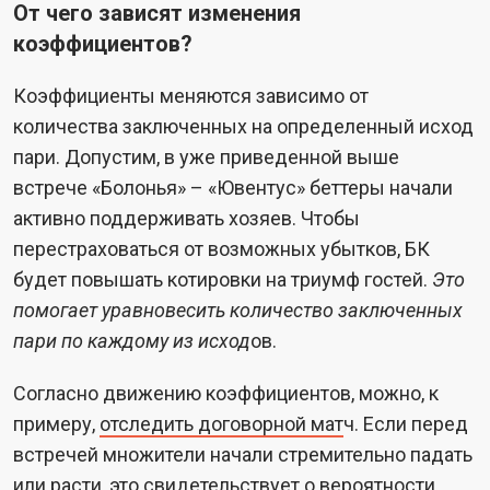
От чего зависят изменения
коэффициентов?
Коэффициенты меняются зависимо от
количества заключенных на определенный исход
пари. Допустим, в уже приведенной выше
встрече «Болонья» – «Ювентус» беттеры начали
активно поддерживать хозяев. Чтобы
перестраховаться от возможных убытков, БК
будет повышать котировки на триумф гостей.
Это
помогает уравновесить количество заключенных
пари по каждому из исход
ов.
Согласно движению коэффициентов, можно, к
примеру,
отследить договорной мат
ч. Если перед
встречей множители начали стремительно падать
или расти, это свидетельствует о вероятности