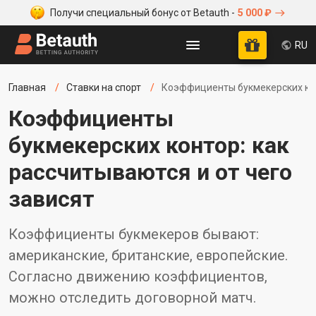
Получи специальный бонус от Betauth -
5 000 ₽
RU
Главная
Ставки на спорт
Коэффициенты букмекерских конт
Коэффициенты
букмекерских контор: как
рассчитываются и от чего
зависят
Коэффициенты букмекеров бывают:
американские, британские, европейские.
Согласно движению коэффициентов,
можно отследить договорной матч.