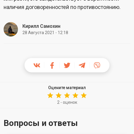
наличия договоренностей по противостоянию.
Кирилл Самохин
28 Августа 2021 - 12:18
Оцените материал
2 - оценок
Вопросы и ответы