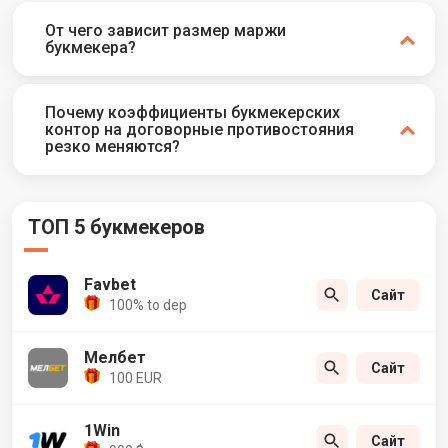
От чего зависит размер маржи
букмекера?
Почему коэффициенты букмекерских
контор на договорные противостояния
резко меняются?
ТОП 5 букмекеров
Favbet
Сайт
100% to dep
Мелбет
Сайт
100 EUR
1Win
Сайт