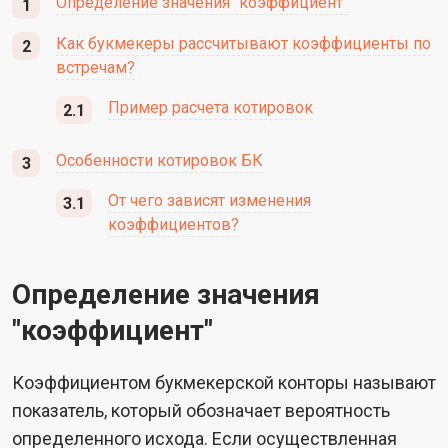
Определение значения "коэффициент"
Как букмекеры рассчитывают коэффициенты по
встречам?
Пример расчета котировок
Особенности котировок БК
От чего зависят изменения
коэффициентов?
Определение значения
"коэффициент"
Коэффициентом букмекерской конторы называют
показатель, который обозначает вероятность
определенного исхода. Если осуществленная