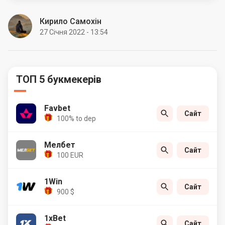
Кирило Самохін
27 Січня 2022 - 13:54
ТОП 5 букмекерів
Favbet
Сайт
100% to dep
Мелбет
Сайт
100 EUR
1Win
Сайт
900 $
1xBet
Сайт