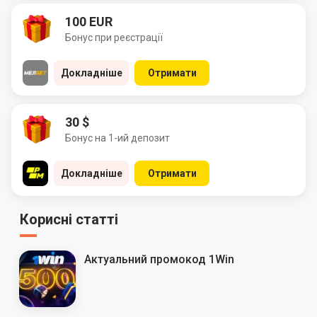
100 EUR
Бонус при реєстрації
Докладніше
Отримати
30 $
Бонус на 1-ий депозит
Докладніше
Отримати
Корисні статті
Актуальний промокод 1Win