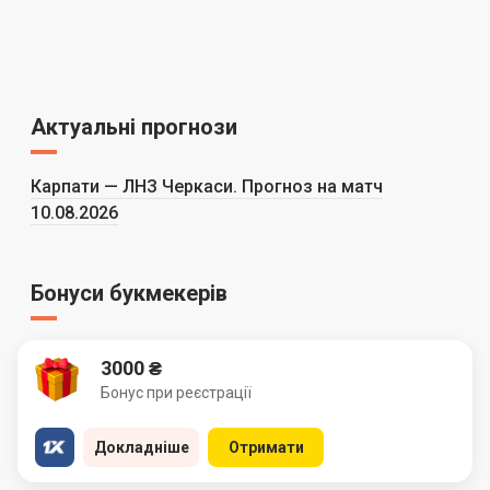
Актуальні прогнози
Карпати — ЛНЗ Черкаси. Прогноз на матч
10.08.2026
Бонуси букмекерів
3000 ₴
Бонус при реєстрації
Докладніше
Отримати