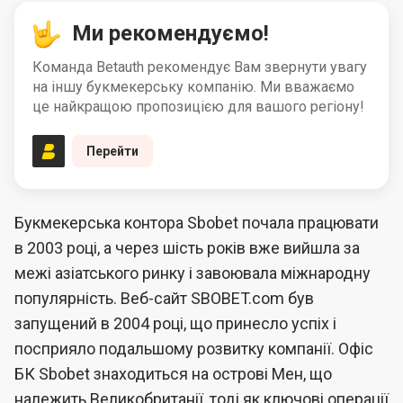
Ми рекомендуємо!
Команда Betauth рекомендує Вам звернути увагу
на іншу букмекерську компанію. Ми вважаємо
це найкращою пропозицією для вашого регіону!
Перейти
Букмекерська контора Sbobet почала працювати
в 2003 році, а через шість років вже вийшла за
межі азіатського ринку і завоювала міжнародну
популярність. Веб-сайт SBOBET.com був
запущений в 2004 році, що принесло успіх і
посприяло подальшому розвитку компанії. Офіс
БК Sbobet знаходиться на острові Мен, що
належить Великобританії, тоді як ключові операції