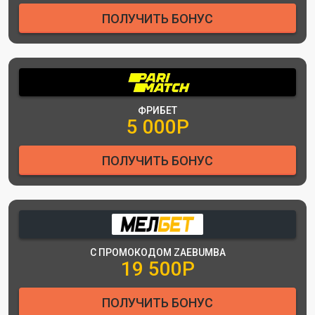
ПОЛУЧИТЬ БОНУС
ФРИБЕТ
5 000Р
ПОЛУЧИТЬ БОНУС
С ПРОМОКОДОМ ZAEBUMBA
19 500Р
ПОЛУЧИТЬ БОНУС