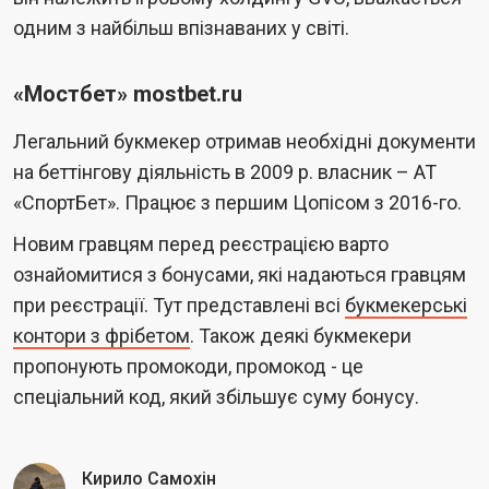
одним з найбільш впізнаваних у світі.
«Мостбет» mostbet.ru
Легальний букмекер отримав необхідні документи
на беттінгову діяльність в 2009 р. власник – АТ
«СпортБет». Працює з першим Цопісом з 2016-го.
Новим гравцям перед реєстрацією варто
ознайомитися з бонусами, які надаються гравцям
при реєстрації. Тут представлені всі
букмекерські
контори з фрібетом
. Також деякі букмекери
пропонують промокоди, промокод - це
спеціальний код, який збільшує суму бонусу.
Кирило Самохін