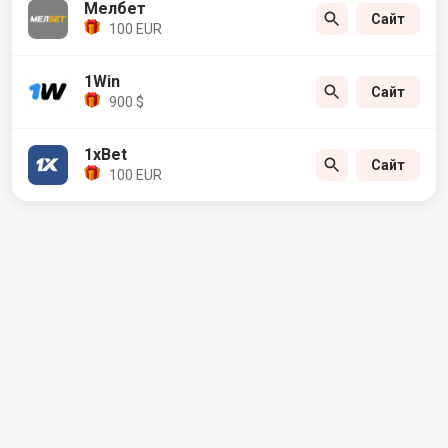
Мелбет
Сайт
100 EUR
1Win
Сайт
900 $
1xBet
Сайт
100 EUR