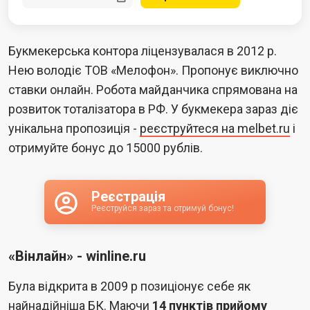
Букмекерська контора ліцензувалася в 2012 р.
Нею володіє ТОВ «Мелофон». Пропонує виключно
ставки онлайн. Робота майданчика спрямована на
розвиток тоталізатора в РФ. У букмекера зараз діє
унікальна пропозиція -
реєструйтеся на melbet.ru
і
отримуйте бонус до 15000 рублів.
Реєстрація
Реєструйся зараз та отримуй бонус!
«Вінлайн» - winline.ru
Була відкрита в 2009 р позиціонує себе як
найнадійніша БК. Маючи
14 пунктів прийому