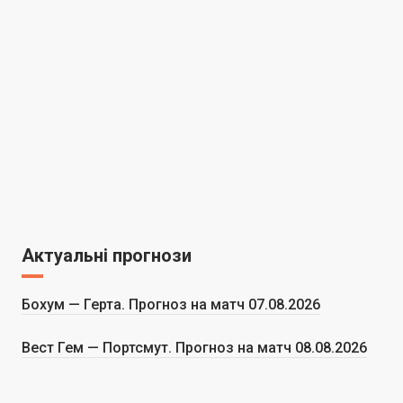
Актуальні прогнози
Бохум — Герта. Прогноз на матч 07.08.2026
Вест Гем — Портсмут. Прогноз на матч 08.08.2026