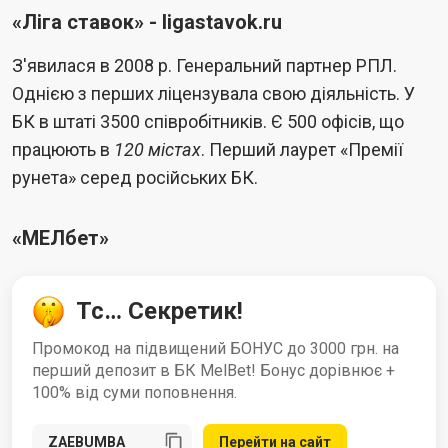
«Ліга ставок» - ligastavok.ru
З'явилася в 2008 р. Генеральний партнер РПЛ.
Однією з перших ліцензувала свою діяльність. У
БК в штаті 3500 співробітників. Є 500 офісів, що
працюють в
120 містах
. Перший лаурет «Премії
рунета» серед російських БК.
«МЕЛбет»
Тс… Секретик!
Промокод на підвищений БОНУС до 3000 грн. на
перший депозит в БК MelBet! Бонус дорівнює +
100% від суми поповнення.
Перейти на сайт