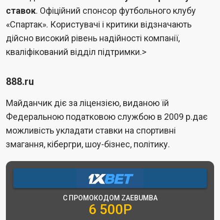
ставок
. Офіційний спонсор футбольного клубу
«Спартак». Користувачі і критики відзначають
дійсно високий рівень надійності компанії,
кваліфікований відділ підтримки.>
888.ru
Майданчик діє за ліцензією, виданою їй
Федеральною податковою службою в 2009 р.дає
можливість укладати ставки на спортивні
змагання, кібергри, шоу-бізнес, політику.
С ПРОМОКОДОМ ZAEBUMBA
6 500Р