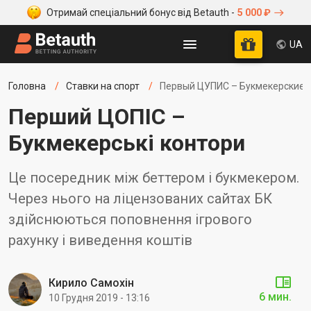
Отримай спеціальний бонус від Betauth -
5 000 ₽
UA
Головна
Ставки на спорт
Первый ЦУПИС – Букмекерские 
Перший ЦОПІС –
Букмекерські контори
Це посередник між беттером і букмекером.
Через нього на ліцензованих сайтах БК
здійснюються поповнення ігрового
рахунку і виведення коштів
Кирило Самохін
6 мин.
10 Грудня 2019 - 13:16