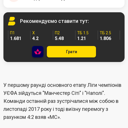
Рекомендуємо
ставити тут:
П1
Х
П2
ТБ 1.5
ТБ 2.5
1.681
4.2
5.48
1.21
1.806
Грати
У першому раунді основного етапу Ліги чемпіонів
УЄФА зійдуться "Манчестер Сіті" і "Наполі".
Команди останній раз зустрічалися між собою в
листопаді 2017 року і тоді виїзну перемогу з
рахунком 4:2 взяв «МС».