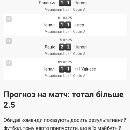
1
1
Болонья
Наполі
Чемпіонат Італії. Серія А
01.03.25
Н
1
1
Наполі
Інтер
Чемпіонат Італії. Серія А
15.02.25
Н
2
2
Лаціо
Наполі
Чемпіонат Італії. Серія А
09.02.25
Н
1
1
Наполі
ФК Удінезе
Чемпіонат Італії. Серія А
Прогноз на матч: тотал більше
2.5
Обидві команди показують досить результативний
футбол, тому варто припустити, що в їх майбутній