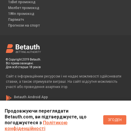
1xBet промокод
Мелбет промокод
1Win промокод
Паріматч
Прогнози на спорт
© Copyright 2019 Betauth.
Всі права захищені.
Для осіб старше 18 років
Сайт є інформаційним ресурсом і не надає можливості здійснювати
ставки, а також отримувати виграші. На сайті відсутня можливість
участі або проведення азартних ігор.
Betauth Android App
Продовжуючи переглядати
Betauth.com, ви підтверджуєте, що
Если вы заметили у себя признаки зависимости от азартных игр, вы
ЗГОДЕН
всегда можете обратиться за помощью к специалисту:
погоджуєтеся з
Політикою
конфіденційності