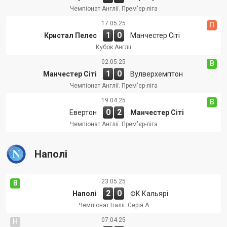
Чемпіонат Англії. Прем'єр-ліга
17.05.25
П
1
0
Кристал Пелес
Манчестер Сіті
Кубок Англії
02.05.25
В
1
0
Манчестер Сіті
Вулверхемптон
Чемпіонат Англії. Прем'єр-ліга
19.04.25
В
0
2
Евертон
Манчестер Сіті
Чемпіонат Англії. Прем'єр-ліга
Наполі
23.05.25
В
2
0
Наполі
ФК Кальярі
Чемпіонат Італії. Серія А
07.04.25
Н