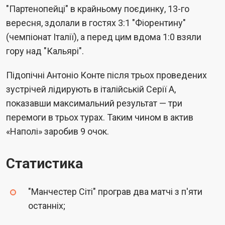
"Партенопейці" в крайньому поєдинку, 13-го
вересня, здолали в гостях 3:1 "Фіорентину"
(чемпіонат Італії), а перед цим вдома 1:0 взяли
гору над "Кальярі".
Підопічні Антоніо Конте після трьох проведених
зустрічей лідирують в італійській Серії А,
показавши максимальний результат — три
перемоги в трьох турах. Таким чином в актив
«Наполі» заробив 9 очок.
Статистика
"Манчестер Сіті" програв два матчі з п'яти
останніх;