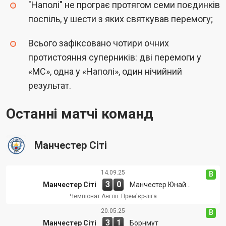
"Наполі" не програє протягом семи поєдинків
поспіль, у шести з яких святкував перемогу;
Всього зафіксовано чотири очних
протистояння суперників: дві перемоги у
«МС», одна у «Наполі», один нічийний
результат.
Останні матчі команд
Манчестер Сіті
14.09.25
В
3
0
Манчестер Сіті
Манчестер Юнайтед
Чемпіонат Англії. Прем'єр-ліга
20.05.25
В
3
1
Манчестер Сіті
Борнмут