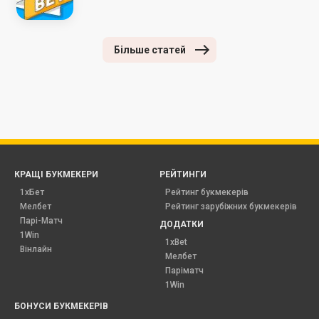
Більше статей
КРАЩІ БУКМЕКЕРИ
РЕЙТИНГИ
1хБет
Рейтинг букмекерів
Мелбет
Рейтинг зарубіжних букмекерів
Парі-Матч
ДОДАТКИ
1Win
1xBet
Вінлайн
Мелбет
Паріматч
1Win
БОНУСИ БУКМЕКЕРІВ