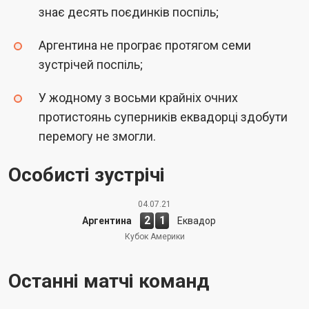
знає десять поєдинків поспіль;
Аргентина не програє протягом семи
зустрічей поспіль;
У жодному з восьми крайніх очних
протистоянь суперників еквадорці здобути
перемогу не змогли.
Особисті зустрічі
04.07.21
2
1
Аргентина
Еквадор
Кубок Америки
Останні матчі команд