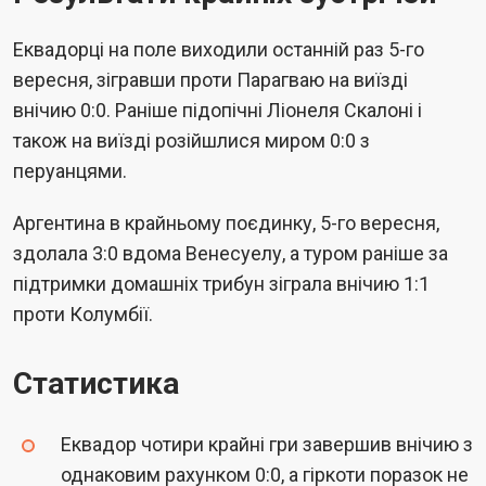
Еквадорці на поле виходили останній раз 5-го
вересня, зігравши проти Парагваю на виїзді
внічию 0:0. Раніше підопічні Ліонеля Скалоні і
також на виїзді розійшлися миром 0:0 з
перуанцями.
Аргентина в крайньому поєдинку, 5-го вересня,
здолала 3:0 вдома Венесуелу, а туром раніше за
підтримки домашніх трибун зіграла внічию 1:1
проти Колумбії.
Статистика
Еквадор чотири крайні гри завершив внічию з
однаковим рахунком 0:0, а гіркоти поразок не