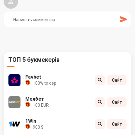
ТОП 5 букмекерів
Favbet
Сайт
100% to dep
Мелбет
Сайт
100 EUR
1Win
Сайт
900 $