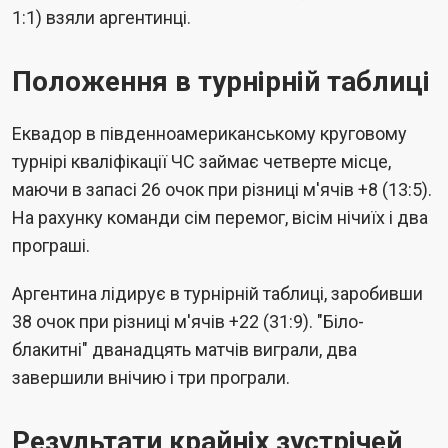
1:1) взяли аргентинці.
Положення в турнірній таблиці
Еквадор в південноамериканському круговому
турнірі кваліфікації ЧС займає четверте місце,
маючи в запасі 26 очок при різниці м'ячів +8 (13:5).
На рахунку команди сім перемог, вісім нічиїх і два
програші.
Аргентина лідирує в турнірній таблиці, заробивши
38 очок при різниці м'ячів +22 (31:9). "Біло-
блакитні" дванадцять матчів виграли, два
завершили внічию і три програли.
Результати крайніх зустрічей