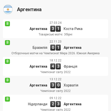
Аргентина
27.03.24
В
3
1
Аргентина
Коста-Рика
Товариські матчі. Збірні
22.11.23
В
0
1
Бразилія
Аргентина
Отборочные матчи на Чемпионат Мира 2026. Южная Америка
18.12.22
В
4
3
Аргентина
Франція
Чемпіонат світу 2022
13.12.22
В
3
0
Аргентина
Хорватія
Чемпіонат світу 2022
09.12.22
В
2
3
Нідерланди
Аргентина
Чемпіонат світу 2022