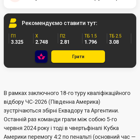
Рекомендуємо
ставити тут:
П1
Х
П2
ТБ 1.5
ТБ 2.5
3.325
2.748
2.81
1.796
3.08
Грати
В рамках заключного 18-го туру кваліфікаційного
відбору ЧС-2026 (Південна Америка)
зустрічаються збірні Еквадору та Аргентини.
Останній раз команди грали між собою 5-го
червня 2024 року і тоді в чвертьфіналі Кубка
Америки перемогу 4:2 по пенальті (основний час —