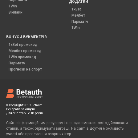
ДОДАТКИ
1Win
1xBet
Вінлайн
Мелбет
Паріматч
1Win
БОНУСИ БУКМЕКЕРІВ
1xBet промокод
Мелбет промокод
1Win промокод
Паріматч
Прогнози на спорт
© Copyright 2019 Betauth.
Всі права захищені.
Для осіб старше 18 років
Сайт є інформаційним ресурсом і не надає можливості здійснювати
ставки, а також отримувати виграші. На сайті відсутня можливість
участі або проведення азартних ігор.