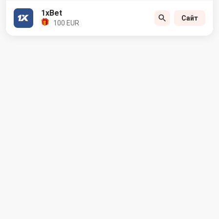
1xBet
Сайт
100 EUR