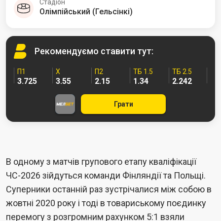
Стадіон
Олімпійський (Гельсінкі)
Рекомендуємо
ставити тут:
П1
Х
П2
ТБ 1.5
ТБ 2.5
3.725
3.55
2.15
1.34
2.242
Грати
В одному з матчів групового етапу кваліфікації
ЧС-2026 зійдуться команди Фінляндії та Польщі.
Суперники останній раз зустрічалися між собою в
жовтні 2020 року і тоді в товариському поєдинку
перемогу з розгромним рахунком 5:1 взяли