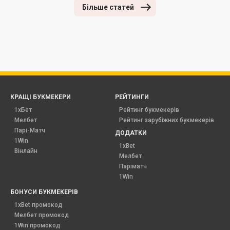
Більше статей
КРАЩІ БУКМЕКЕРИ
РЕЙТИНГИ
1хБет
Рейтинг букмекерів
Мелбет
Рейтинг зарубіжних букмекерів
Парі-Матч
ДОДАТКИ
1Win
1xBet
Вінлайн
Мелбет
Паріматч
1Win
БОНУСИ БУКМЕКЕРІВ
1xBet промокод
Мелбет промокод
1Win промокод