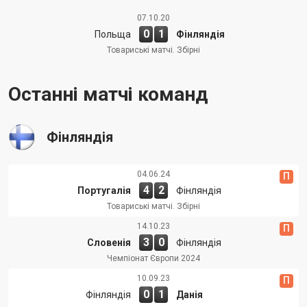
07.10.20
0
1
Польща
Фінляндія
Товариські матчі. Збірні
Останні матчі команд
Фінляндія
04.06.24
П
4
2
Португалія
Фінляндія
Товариські матчі. Збірні
14.10.23
П
3
0
Словенія
Фінляндія
Чемпіонат Європи 2024
10.09.23
П
0
1
Фінляндія
Данія