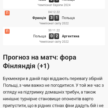
Чемпіонат Європи 2024
04.12.22
П
3
1
Франція
Польща
Чемпіонат світу 2022
30.11.22
П
0
2
Польща
Аргентина
Чемпіонат світу 2022
Прогноз на матч: фора
Фінляндія (+1)
Букмекери в даній парі віддають перевагу збірній
Польщі, з чим важко не погодитися. У той же час з
огляду на підтримку домашніх трибун, а також
нинішнє турнірне становище опонентів варто
припустити, що в рідних стінах фіни дадуть бій і не