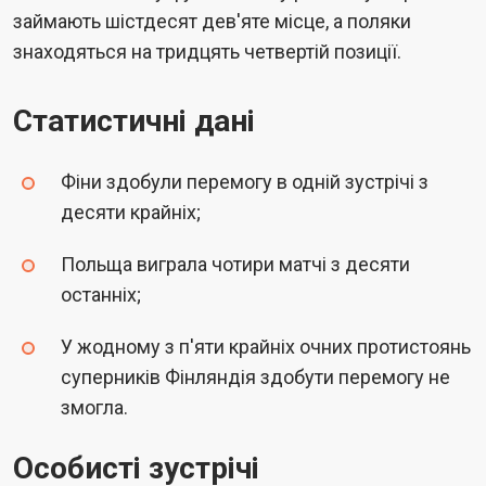
займають шістдесят дев'яте місце, а поляки
знаходяться на тридцять четвертій позиції.
Статистичні дані
Фіни здобули перемогу в одній зустрічі з
десяти крайніх;
Польща виграла чотири матчі з десяти
останніх;
У жодному з п'яти крайніх очних протистоянь
суперників Фінляндія здобути перемогу не
змогла.
Особисті зустрічі