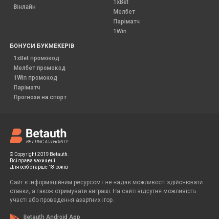
1xBet
Вінлайн
Мелбет
Паріматч
1Win
БОНУСИ БУКМЕКЕРІВ
1xBet промокод
Мелбет промокод
1Win промокод
Паріматч
Прогнози на спорт
© Copyright 2019 Betauth.
Всі права захищені.
Для осіб старше 18 років
Сайт є інформаційним ресурсом і не надає можливості здійснювати
ставки, а також отримувати виграші. На сайті відсутня можливість
участі або проведення азартних ігор.
Betauth Android App