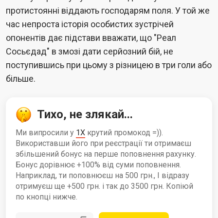
протистоянні віддають господарям поля. У той же
час непроста історія особистих зустрічей
опонентів дає підстави вважати, що "Реал
Сосьєдад" в змозі дати серйозний бій, не
поступившись при цьому з різницею в три голи або
більше.
Тихо, не злякай...
Ми випросили у
1X
крутий промокод =)).
Використавши його при реєстрації ти отримаєш
збільшений бонус на перше поповнення рахунку.
Бонус дорівнює +100% від суми поповнення.
Наприклад, ти поповнюєш на 500 грн., І відразу
отримуєш ще +500 грн. і так до 3500 грн. Копіюй
по кнопці нижче.