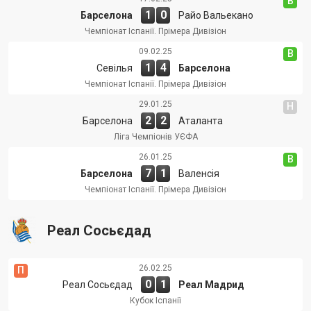
В
1
0
Барселона
Райо Вальекано
Чемпіонат Іспанії. Прімера Дивізіон
09.02.25
В
1
4
Севілья
Барселона
Чемпіонат Іспанії. Прімера Дивізіон
29.01.25
Н
2
2
Барселона
Аталанта
Ліга Чемпіонів УЄФА
26.01.25
В
7
1
Барселона
Валенсія
Чемпіонат Іспанії. Прімера Дивізіон
Реал Сосьєдад
26.02.25
П
0
1
Реал Сосьєдад
Реал Мадрид
Кубок Іспанії