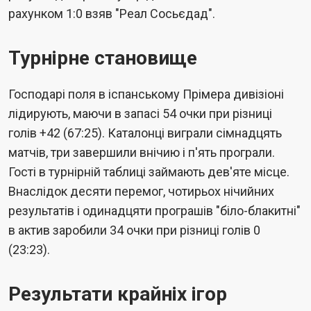
рахунком 1:0 взяв "Реал Сосьєдад".
Турнірне становище
Господарі поля в іспанському Прімера дивізіоні
лідирують, маючи в запасі 54 очки при різниці
голів +42 (67:25). Каталонці виграли сімнадцять
матчів, три завершили внічию і п'ять програли.
Гості в турнірній таблиці займають дев'яте місце.
Внаслідок десяти перемог, чотирьох нічийних
результатів і одинадцяти програшів "біло-блакитні"
в актив заробили 34 очки при різниці голів 0
(23:23).
Результати крайніх ігор