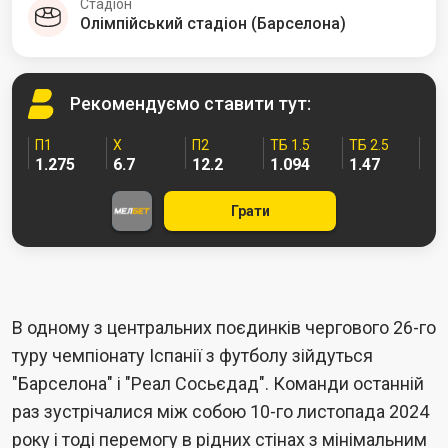
Стадіон
Олімпійський стадіон (Барселона)
Рекомендуємо
ставити тут:
П1
Х
П2
ТБ 1.5
ТБ 2.5
1.275
6.7
12.2
1.094
1.47
Грати
В одному з центральних поєдинків чергового 26-го
туру чемпіонату Іспанії з футболу зійдуться
"Барселона" і "Реал Сосьєдад". Команди останній
раз зустрічалися між собою 10-го листопада 2024
року і тоді перемогу в рідних стінах з мінімальним