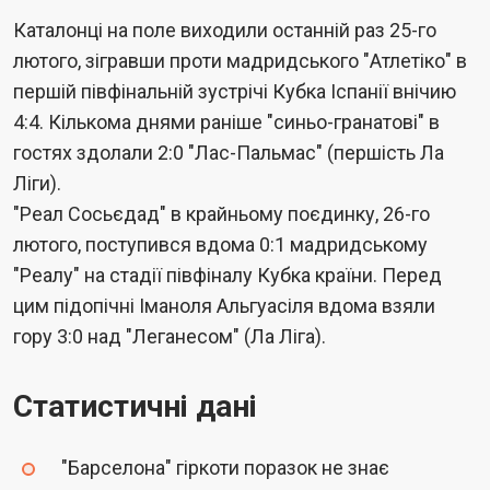
Каталонці на поле виходили останній раз 25-го
лютого, зігравши проти мадридського "Атлетіко" в
першій півфінальній зустрічі Кубка Іспанії внічию
4:4. Кількома днями раніше "синьо-гранатові" в
гостях здолали 2:0 "Лас-Пальмас" (першість Ла
Ліги).
"Реал Сосьєдад" в крайньому поєдинку, 26-го
лютого, поступився вдома 0:1 мадридському
"Реалу" на стадії півфіналу Кубка країни. Перед
цим підопічні Іманоля Альгуасіля вдома взяли
гору 3:0 над "Леганесом" (Ла Ліга).
Статистичні дані
"Барселона" гіркоти поразок не знає