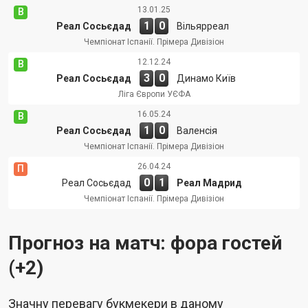
13.01.25
В
1
0
Реал Сосьєдад
Вільярреал
Чемпіонат Іспанії. Прімера Дивізіон
12.12.24
В
3
0
Реал Сосьєдад
Динамо Київ
Ліга Європи УЄФА
16.05.24
В
1
0
Реал Сосьєдад
Валенсія
Чемпіонат Іспанії. Прімера Дивізіон
26.04.24
П
0
1
Реал Сосьєдад
Реал Мадрид
Чемпіонат Іспанії. Прімера Дивізіон
Прогноз на матч: фора гостей
(+2)
Значну перевагу букмекери в даному