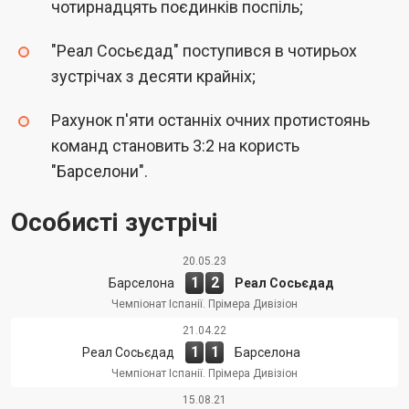
чотирнадцять поєдинків поспіль;
"Реал Сосьєдад" поступився в чотирьох
зустрічах з десяти крайніх;
Рахунок п'яти останніх очних протистоянь
команд становить 3:2 на користь
"Барселони".
Особисті зустрічі
20.05.23
1
2
Барселона
Реал Сосьєдад
Чемпіонат Іспанії. Прімера Дивізіон
21.04.22
1
1
Реал Сосьєдад
Барселона
Чемпіонат Іспанії. Прімера Дивізіон
15.08.21