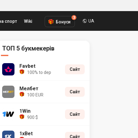
3
UA
на спорт
Wiki
Бонуси
ТОП 5 букмекерів
Favbet
Сайт
100% to dep
Мелбет
Сайт
100 EUR
1Win
Сайт
900 $
1xBet
Сайт