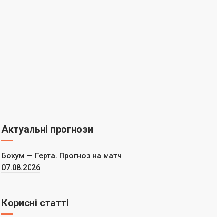
Актуальні прогнози
Бохум — Герта. Прогноз на матч
07.08.2026
Корисні статті