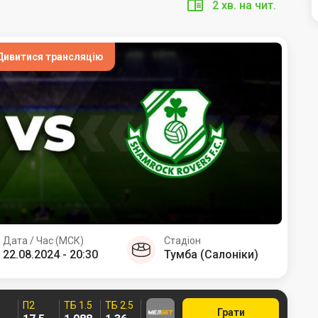
2 хв. на чит.
Дивитися трансляцію
Дата / Час (МСК)
Стадіон
22.08.2024 - 20:30
Тумба (Салоніки)
П2
ТБ 1.5
ТБ 2.5
Грати