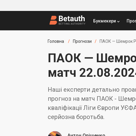
Букмекери
Про
Топ Букмекери
1xBet
Головна
Прогнози
ПАОК — Шемрок Ро
Мелбет
ПАОК — Шемрок
Паріматч
матч 22.08.202
1Win
Букмекери
Наші експерти детально проан
прогноз на матч ПАОК - Шемро
кваліфікації Ліги Європи УЄФА
серйозна боротьба.
Антон Оріщенко