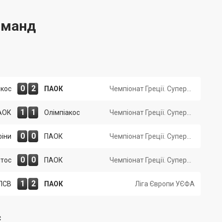
оманд
0
2
Чемпіонат Греції. Суперліга
ікос
ПАОК
1
1
Чемпіонат Греції. Суперліга
АОК
Олімпіакос
0
0
Чемпіонат Греції. Суперліга
іни
ПАОК
0
0
Чемпіонат Греції. Суперліга
ітос
ПАОК
1
2
Ліга Європи УЄФА
ПСВ
ПАОК
с