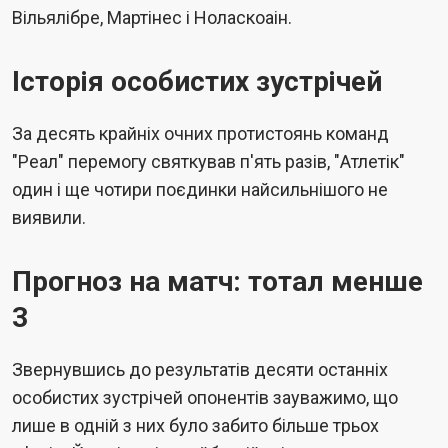
Вільялібре, Мартінес і Ноласкоаін.
Історія особистих зустрічей
За десять крайніх очних протистоянь команд
"Реал" перемогу святкував п'ять разів, "Атлетік"
один і ще чотири поєдинки найсильнішого не
виявили.
Прогноз на матч: тотал менше
3
Звернувшись до результатів десяти останніх
особистих зустрічей опонентів зауважимо, що
лише в одній з них було забито більше трьох