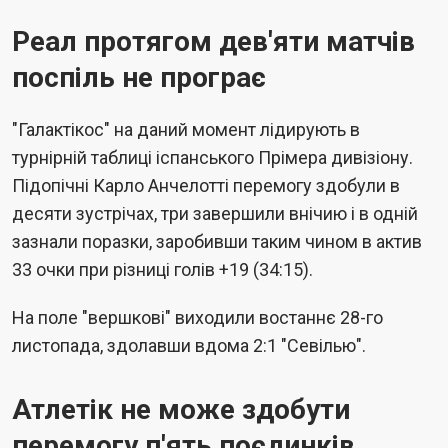
Реал протягом дев'яти матчів
поспіль не програє
"Галактікос" на даний момент лідирують в
турнірній таблиці іспанського Прімера дивізіону.
Підопічні Карло Анчелотті перемогу здобули в
десяти зустрічах, три завершили внічию і в одній
зазнали поразки, заробивши таким чином в актив
33 очки при різниці голів +19 (34:15).
На поле "вершкові" виходили востаннє 28-го
листопада, здолавши вдома 2:1 "Севілью".
Атлетік не може здобути
перемогу п'ять поєдинків