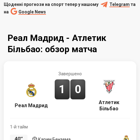
Щоденні прогнози на спорт тепер у нашому
Telegram
та
на
Google News
Реал Мадрид - Атлетик
Більбао: обзор матча
Завершено
1
0
Атлетик
Реал Мадрид
Більбао
1-й тайм
40'’
Карим Бензема