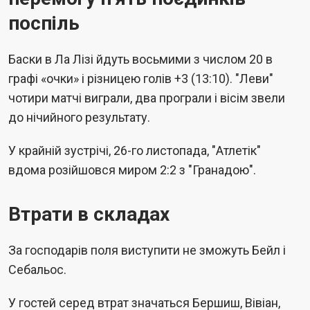
поспіль
Баски в Ла Лізі йдуть восьмими з числом 20 в
графі «очки» і різницею голів +3 (13:10). "Леви"
чотири матчі виграли, два програли і вісім звели
до нічийного результату.
У крайній зустрічі, 26-го листопада, "Атлетік"
вдома розійшовся миром 2:2 з "Гранадою".
Втрати в складах
За господарів поля виступити не зможуть Бейл і
Себальос.
У гостей серед втрат значаться Бершиш, Вівіан,