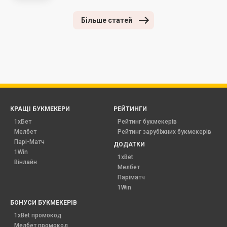
Більше статей
КРАЩІ БУКМЕКЕРИ
РЕЙТИНГИ
1хБет
Рейтинг букмекерів
Мелбет
Рейтинг зарубіжних букмекерів
Парі-Матч
ДОДАТКИ
1Win
1xBet
Вінлайн
Мелбет
Паріматч
1Win
БОНУСИ БУКМЕКЕРІВ
1xBet промокод
Мелбет промокод