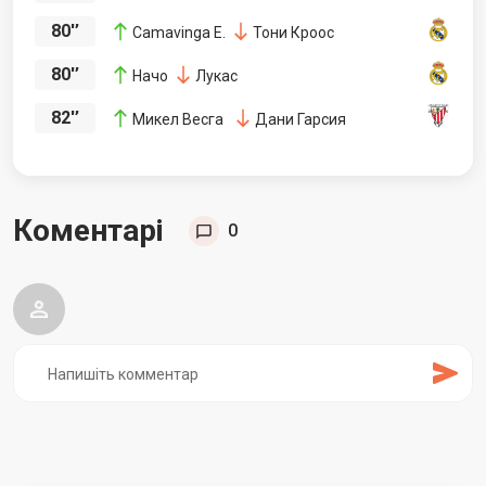
80'’
Camavinga E.
Тони Кроос
80'’
Начо
Лукас
82'’
Микел Весга
Дани Гарсия
Коментарі
0