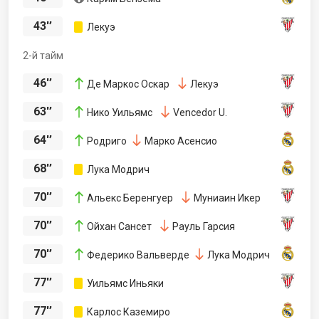
43'’
Лекуэ
2-й тайм
46'’
Де Маркос Оскар
Лекуэ
63'’
Нико Уильямс
Vencedor U.
64'’
Родриго
Марко Асенсио
68'’
Лука Модрич
70'’
Альекс Беренгуер
Муниаин Икер
70'’
Ойхан Сансет
Рауль Гарсия
70'’
Федерико Вальверде
Лука Модрич
77'’
Уильямс Иньяки
77'’
Карлос Каземиро