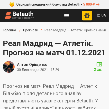
Отримай спеціальний бонус від Betauth -
5 000 ₽
UA
Головна
Прогнози
Реал Мадрид — Атлетік. Прогноз на мат
Реал Мадрид — Атлетік.
Прогноз на матч 01.12.2021
Антон Оріщенко
2 хв.
30 Листопада 2021 - 15:29
Прогноз на матч Реал Мадрид — Атлетік
Більбао після детального аналізу
представляють увазі експерти Betauth. У
даній зустрічі великої кількості забитих