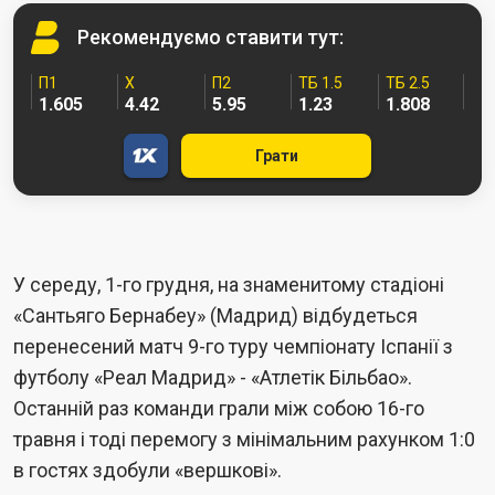
Рекомендуємо
ставити тут:
П1
Х
П2
ТБ 1.5
ТБ 2.5
1.605
4.42
5.95
1.23
1.808
Грати
У середу, 1-го грудня, на знаменитому стадіоні
«Сантьяго Бернабеу» (Мадрид) відбудеться
перенесений матч 9-го туру чемпіонату Іспанії з
футболу «Реал Мадрид» - «Атлетік Більбао».
Останній раз команди грали між собою 16-го
травня і тоді перемогу з мінімальним рахунком 1:0
в гостях здобули «вершкові».