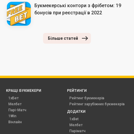
Букмекерські контори з фрібетом: 19
бонусів при реєстрації в 2022
Більше статей
КРАЩІ БУКМЕКЕРИ
РЕЙТИНГИ
1хБет
Рейтинг букмекерів
Мелбет
Рейтинг зарубіжних букмекерів
Парі-Матч
ДОДАТКИ
1Win
1xBet
Вінлайн
Мелбет
Паріматч