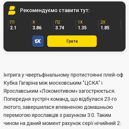
Рекомендуємо
ставити тут:
П1
Х
П2
1X
2X
2.1
3.86
3.74
1.35
1.85
Грати
Інтрига у чвертьфінальному протистоянні плей-оф
Кубка Гагаріна між московським "ЦСКА" і
Ярославським «Локомотивом» загострюється.
Попередня зустріч команд, що відбулася 23-го
лютого, завершилася впевненою домашньою
перемогою ярославців з рахунком 3:0. Таким
чином на даний момент рахунок серії нічийний 2: