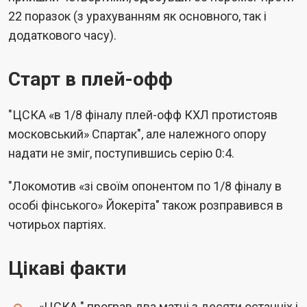
22 поразок (з урахуванням як основного, так і
додаткового часу).
Старт в плей-офф
"ЦСКА «в 1/8 фіналу плей-офф КХЛ протистояв
московський» Спартак", але належного опору
надати не зміг, поступившись серію 0:4.
"Локомотив «зі своїм опонентом по 1/8 фіналу в
особі фінського» Йокеріта" також розправився в
чотирьох партіях.
Цікаві факти
«ЦСКА " програв два матчі з десяти останніх і