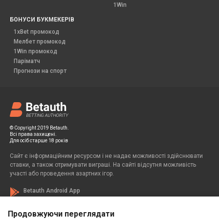
1Win
БОНУСИ БУКМЕКЕРІВ
1xBet промокод
Мелбет промокод
1Win промокод
Паріматч
Прогнози на спорт
© Copyright 2019 Betauth.
Всі права захищені.
Для осіб старше 18 років
Сайт є інформаційним ресурсом і не надає можливості здійснювати
ставки, а також отримувати виграші. На сайті відсутня можливість
участі або проведення азартних ігор.
Betauth Android App
Продовжуючи переглядати