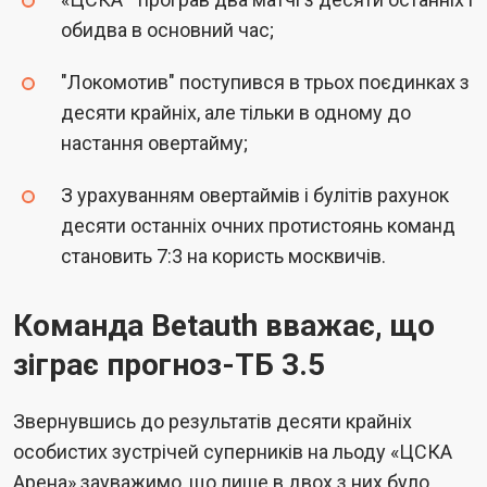
обидва в основний час;
"Локомотив" поступився в трьох поєдинках з
десяти крайніх, але тільки в одному до
настання овертайму;
З урахуванням овертаймів і булітів рахунок
десяти останніх очних протистоянь команд
становить 7:3 на користь москвичів.
Команда Betauth вважає, що
зіграє прогноз-ТБ 3.5
Звернувшись до результатів десяти крайніх
особистих зустрічей суперників на льоду «ЦСКА
Арена» зауважимо, що лише в двох з них було