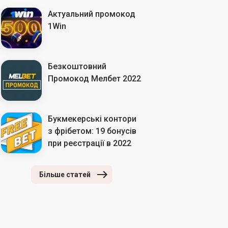
Актуальний промокод
1Win
Безкоштовний
Промокод Мелбет 2022
Букмекерські контори
з фрібетом: 19 бонусів
при реєстрації в 2022
Більше статей