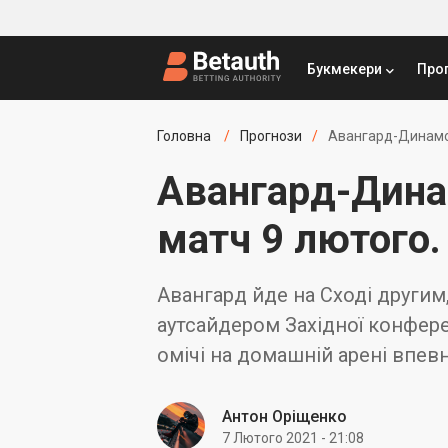
Букмекери
Про
Топ Букмекери
1xBet
Головна
Прогнози
Авангард-Динамо 
Мелбет
Авангард-Дина
Паріматч
матч 9 лютого.
1Win
Букмекери
Авангард йде на Сході другим
аутсайдером Західної конфере
омічі на домашній арені впев
Антон Оріщенко
7 Лютого 2021 - 21:08