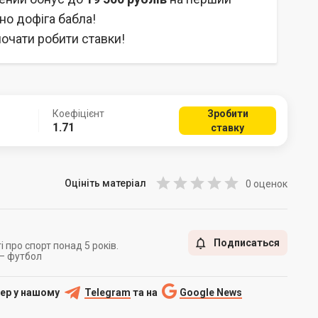
но дофіга бабла!
очати робити ставки!
Коефіцієнт
Зробити
1.71
ставку
Оцініть матеріал
0 оценок
Подписаться
 про спорт понад 5 років.
 – футбол
пер у нашому
Telegram
та на
Google News