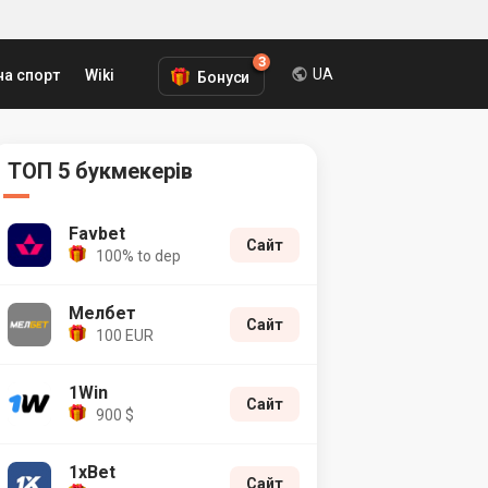
3
UA
на спорт
Wiki
Бонуси
ТОП 5 букмекерів
Favbet
Сайт
100% to dep
Мелбет
Сайт
100 EUR
1Win
Сайт
900 $
1xBet
Сайт