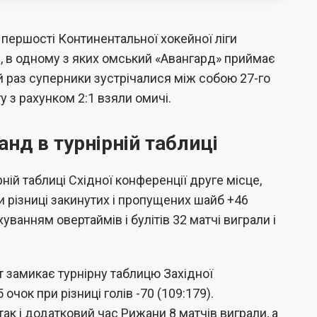
в першості Континентальної хокейної ліги
, в одному з яких омський «Авангард» приймає
й раз суперники зустрічалися між собою 27-го
гу з рахунком 2:1 взяли омичі.
нд в турнірній таблиці
ній таблиці Східної конференції друге місце,
и різниці закинутих і пропущених шайб +46
ахуванням овертаймів і булітів 32 матчі виграли і
 замикає турнірну таблицю Західної
очок при різниці голів -70 (109:179).
ак і додатковий час Рижани 8 матчів виграли, а