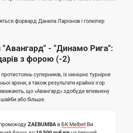
дяться форвард Данила Ларіонов і голкіпер
 "Авангард" - "Динамо Рига":
арів з форою (-2)
протистоянь суперників, їх нинішнє турнірне
ої арени, а також результати крайніх ігор
 вважають, що «Авангард» здобуде впевнену
 шайби або більше.
 промокоду
ZAEBUMBA
в
БК Melbet
Ви
ений бонус до
19 500 рублів
на перший