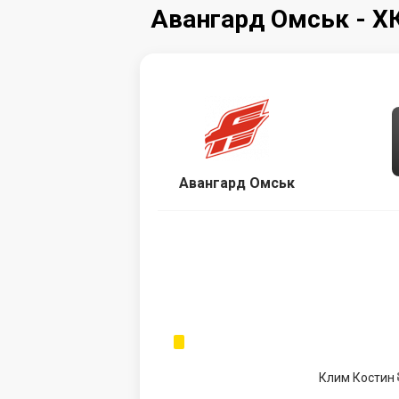
Авангард Омськ - Х
Авангард Омськ
Клим Костин