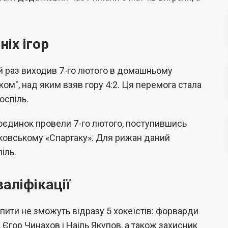
ніх ігор
ій раз виходив 7-го лютого в домашньому
ком", над яким взяв гору 4:2. Ця перемога стала
оспіль.
поєдинок провели 7-го лютого, поступившись
ковському «Спартаку». Для рижан даний
іль.
аліфікації
пити не зможуть відразу 5 хокеїстів: форварди
, Єгор Чинахов і Наіль Якупов, а також захисник