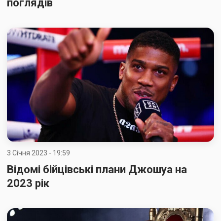
поглядів
3 Січня 2023 - 19:59
Відомі бійцівські плани Джошуа на
2023 рік