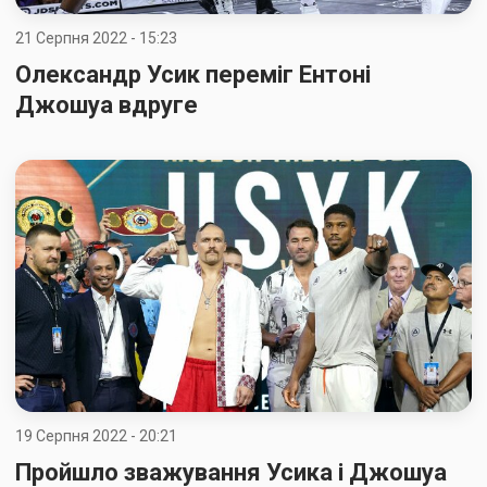
21 Серпня 2022 - 15:23
Олександр Усик переміг Ентоні
Джошуа вдруге
19 Серпня 2022 - 20:21
Пройшло зважування Усика і Джошуа