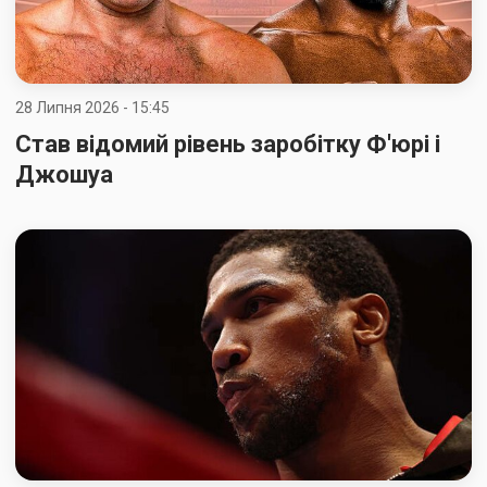
28 Липня 2026 - 15:45
Став відомий рівень заробітку Ф'юрі і
Джошуа