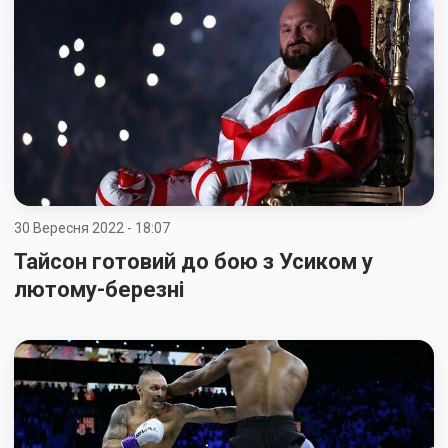
30 Вересня 2022 - 18:07
Тайсон готовий до бою з Усиком у
лютому-березні