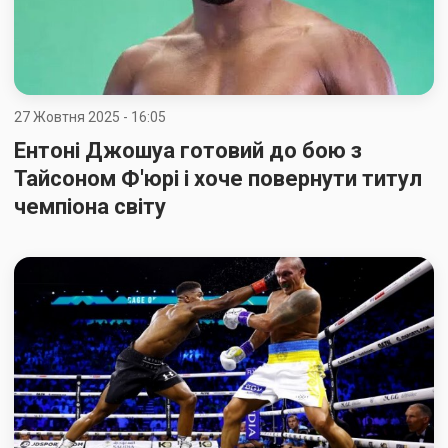
27 Жовтня 2025 - 16:05
Ентоні Джошуа готовий до бою з
Тайсоном Ф'юрі і хоче повернути титул
чемпіона світу