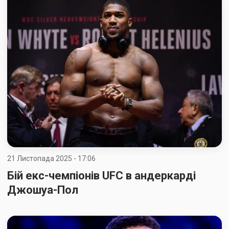
21 Листопада 2025 - 17:06
Бій екс-чемпіонів UFC в андеркарді
Джошуа-Пол