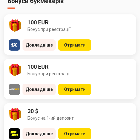
Бонуси букмекерів
100 EUR
Бонус при реєстрації
Докладніше
Отримати
100 EUR
Бонус при реєстрації
Докладніше
Отримати
30 $
Бонус на 1-ий депозит
Докладніше
Отримати