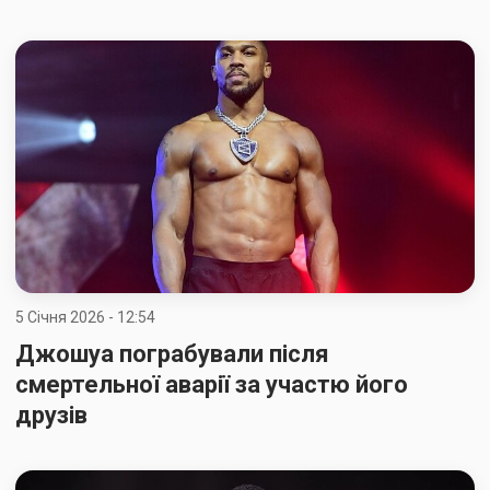
5 Січня 2026 - 12:54
Джошуа пограбували після
смертельної аварії за участю його
друзів