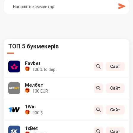
ТОП 5 букмекерів
Favbet
Сайт
100% to dep
Мелбет
Сайт
100 EUR
1Win
Сайт
900 $
1xBet
Сайт