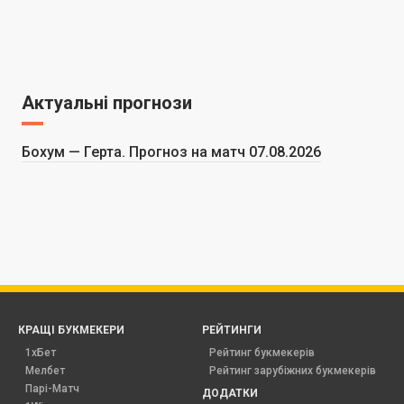
Актуальні прогнози
Бохум — Герта. Прогноз на матч 07.08.2026
КРАЩІ БУКМЕКЕРИ
РЕЙТИНГИ
1хБет
Рейтинг букмекерів
Мелбет
Рейтинг зарубіжних букмекерів
Парі-Матч
ДОДАТКИ