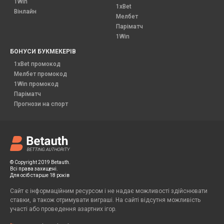
1Win
1xBet
Вінлайн
Мелбет
Паріматч
1Win
БОНУСИ БУКМЕКЕРІВ
1xBet промокод
Мелбет промокод
1Win промокод
Паріматч
Прогнози на спорт
© Copyright 2019 Betauth.
Всі права захищені.
Для осіб старше 18 років
Сайт є інформаційним ресурсом і не надає можливості здійснювати
ставки, а також отримувати виграші. На сайті відсутня можливість
участі або проведення азартних ігор.