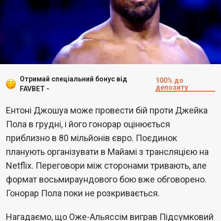
Отримай спеціальний бонус від
100% до
депозиту
FAVBET -
Ентоні Джошуа може провести бій проти Джейка
Пола в грудні, і його гонорар оцінюється
приблизно в 80 мільйонів євро. Поєдинок
планують організувати в Майамі з трансляцією на
Netflix. Переговори між сторонами тривають, але
формат восьмираундового бою вже обговорено.
Гонорар Пола поки не розкривається.
Нагадаємо, що
Оже-Альяссім виграв Підсумковий