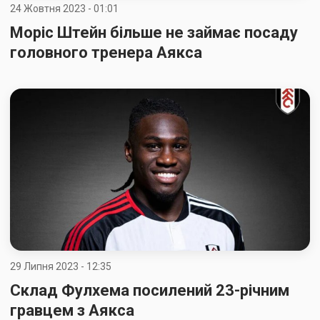
24 Жовтня 2023 - 01:01
Моріс Штейн більше не займає посаду
головного тренера Аякса
29 Липня 2023 - 12:35
Склад Фулхема посилений 23-річним
гравцем з Аякса