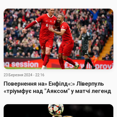
23 Березня 2024 - 22:16
Повернення на» Енфілд«:» Ліверпуль
«тріумфує над "Аяксом" у матчі легенд