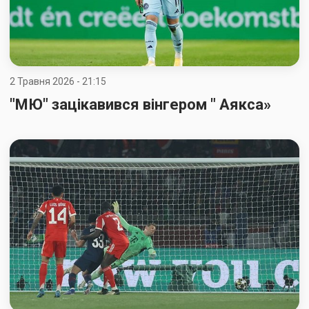
2 Травня 2026 - 21:15
"МЮ" зацікавився вінгером " Аякса»