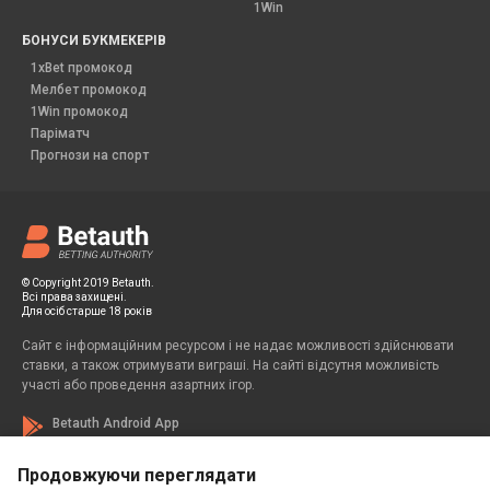
1Win
БОНУСИ БУКМЕКЕРІВ
1xBet промокод
Мелбет промокод
1Win промокод
Паріматч
Прогнози на спорт
© Copyright 2019 Betauth.
Всі права захищені.
Для осіб старше 18 років
Сайт є інформаційним ресурсом і не надає можливості здійснювати
ставки, а також отримувати виграші. На сайті відсутня можливість
участі або проведення азартних ігор.
Betauth Android App
Продовжуючи переглядати