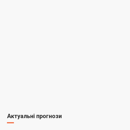
Актуальні прогнози